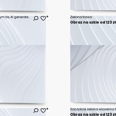
Izolowana trawa na przezroczystym tle, AI generated.
Zielona trawa
Obraz na szkle od 123 z
Obraz na szkle od 123 z