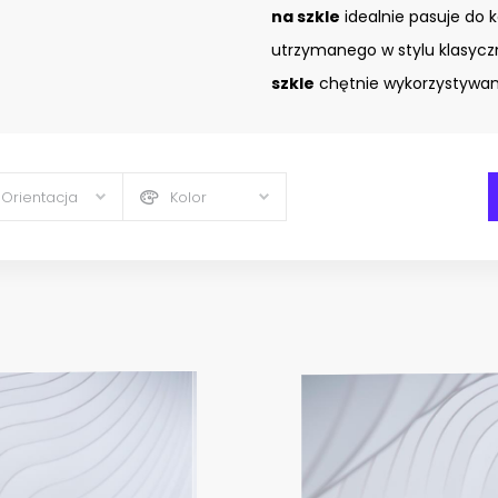
na szkle
idealnie pasuje do 
utrzymanego w stylu klasyc
szkle
chętnie wykorzystywany
Orientacja
Kolor