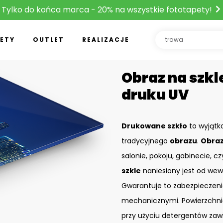
Tylko do końca marca - 20% na wszystkie fototapety!
ETY
OUTLET
REALIZACJE
Obraz na szkle
druku UV
Drukowane szkło
to wyjątk
tradycyjnego
obrazu
.
Obraz
salonie, pokoju, gabinecie, c
szkle
naniesiony jest od wew
Gwarantuje to zabezpieczeni
mechanicznymi. Powierzchn
przy użyciu detergentów zaw