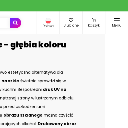
Menu
Ulubione
Koszyk
Polska
 - głębia koloru
owo estetyczna alternatywa dla
 na szkle
świetnie sprawdzi się w
zy kuchni. Bezpośredni
druk UV na
nętrznej strony w lustrzanym odbiciu.
e przed uszkodzeniami
ię
obrazu szklanego
można czyścić
ierających alkohol.
Drukowany obraz