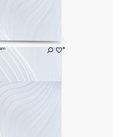
łem
ł