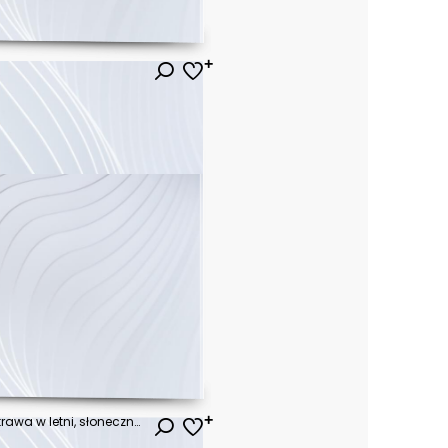
ł
Soczyście zielona wiosenna trawa w letni, słoneczny poranek
ł