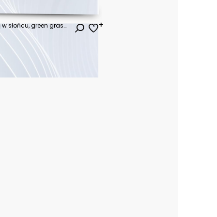
zielona trawa z poranną rosą w słońcu, green grass with morning dew in the sun
ł