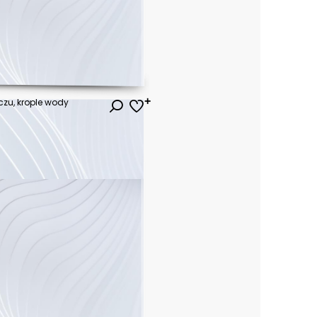
czu, krople wody
ł