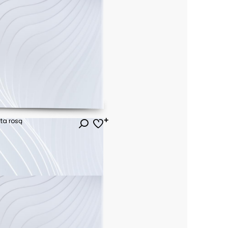
yta rosą
ł