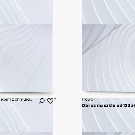
Polskie zielone pole z niebieskim niebem z chmurami , krajobraz , lato
Trawa
Obraz na szkle od 123 z