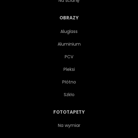
Na ścianę
HIPSTER
GRUNGE
OBRAZY
Aluglass
METAL
CZARNY
Aluminium
DRUKUJ
KOSZULKA
PCV
Pleksi
MISTYCZNE
ABSTRAKCJA
Płótno
PIÓRO
ORNAMENT
Szkło
KOLOROWY
AKWARELA
FOTOTAPETY
KLAWISZ
ROSE
Na wymiar