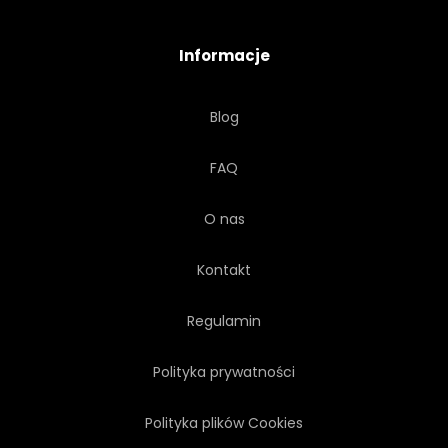
CZERWONY
RÓŻOWY
Informacje
KWIAT
LIŚĆ
ZESTAW
Blog
ZBIORY
PLEMIENNY
FAQ
OBDARTY
ZEGAR
O nas
Kontakt
Regulamin
Polityka prywatności
Polityka plików Cookies