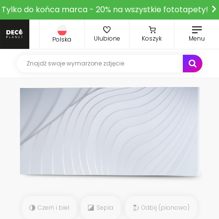
Tylko do końca marca - 20% na wszystkie fototapety!
Ulubione
Koszyk
Menu
Polska
Czerń i biel
Sepia
Odbij (pionowo)