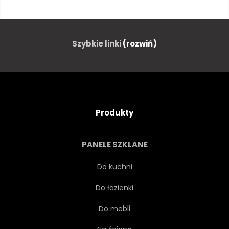
MODA
KOLOR
ŁADNY
FANTASY
Szybkie linki
(rozwiń)
OCHRONY
ILUSTRACJA
RETRO
CHŁODNY
Produkty
PROJEKTOWAĆ
PRZYMILNY
PANELE SZKLANE
SZKIC
PLAKAT
Do kuchni
Do łazienki
SZTUKA
STARODAWNY
Do mebli
VINTAGE
STYL