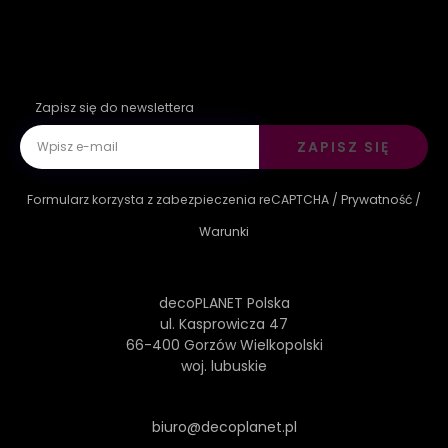
Zapisz się do newslettera
ZAPISZ SIĘ
Formularz korzysta z zabezpieczenia reCAPTCHA /
Prywatność
/
Warunki
decoPLANET Polska
ul. Kasprowicza 47
66-400 Gorzów Wielkopolski
woj. lubuskie
biuro@decoplanet.pl