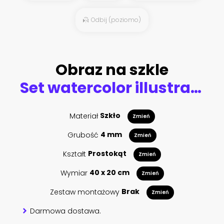
Odbij (poziomo)
Obraz na szkle
Set watercolor illustration with roses and other flowers, keys, feathers. Tribal background with flowers, jewelry. Boho Cool print on T-shirt. Vintage
Materiał
Szkło
Zmień
Grubość
4 mm
Zmień
Kształt
Prostokąt
Zmień
Wymiar
40 x 20 cm
Zmień
Zestaw montażowy
Brak
Zmień
Darmowa dostawa.