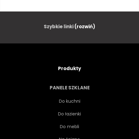
ZIELONY
WZROST
OBFITY
TROPIKALNY
Szybkie linki
(rozwiń)
ROSNĄCY
DRZEWA
DŁOŃ
TŁO
Produkty
OZDOBNYCH
KRZEW
PANELE SZKLANE
NATURA
NATURALNY
Do kuchni
Do łazienki
EKO
EKOLOGIA
Do mebli
DŻUNGLA
PALMA