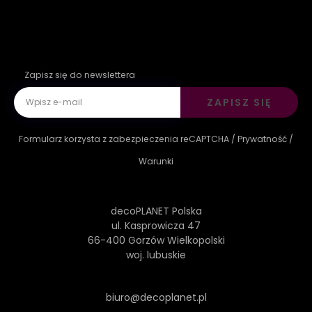
Zapisz się do newslettera
ZAPISZ SIĘ
Formularz korzysta z zabezpieczenia reCAPTCHA /
Prywatność
/
Warunki
decoPLANET Polska
ul. Kasprowicza 47
66-400 Gorzów Wielkopolski
woj. lubuskie
biuro@decoplanet.pl