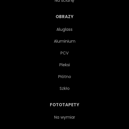
Na ścianę
ROZMAITOŚĆ
RÓŻNE
OBRAZY
Aluglass
BIORÓŻNORODNOŚCI
NIEBO
Aluminium
TRAWA
PIĘKNY
PCV
Pleksi
FLORYDA
EGZOTYCZNY
Płótno
PEJZAŻ
PARK
Szkło
ŚWIEŻY
LATO
FOTOTAPETY
UNITED STATES
Na wymiar