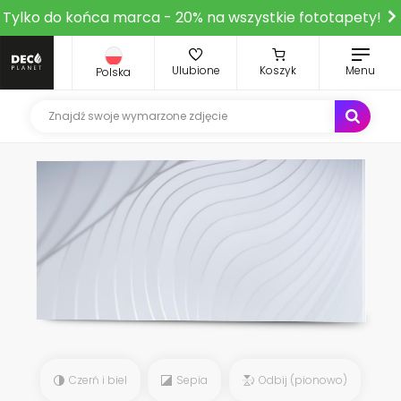
Tylko do końca marca - 20% na wszystkie fototapety!
Ulubione
Koszyk
Menu
Polska
Czerń i biel
Sepia
Odbij (pionowo)