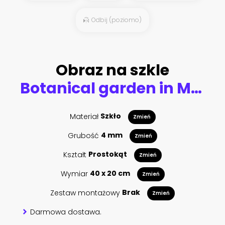
Odbij (poziomo)
Obraz na szkle
Botanical garden in Miami
Materiał
Szkło
Zmień
Grubość
4 mm
Zmień
Kształt
Prostokąt
Zmień
Wymiar
40 x 20 cm
Zmień
Zestaw montażowy
Brak
Zmień
Darmowa dostawa.