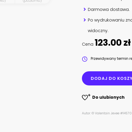
wo)
(poziomo)
Darmowa dostawa.
Po wydrukowaniu zna
widoczny.
123.00 zł
Cena
Przewidywany termin re
DODAJ DO KOSZ
Do ulubionych
Autor: © Valentain Jevee #1457