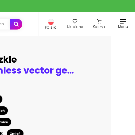
Menu
Ulubione
Koszyk
Polska
zkle
Set of seamless vector geometric black and white patterns with ornamental elements,endless background with ethnic motifs. Graphic vector illustration. Series- sets of vector seamless patterns.
ień
mień
k
Zmień