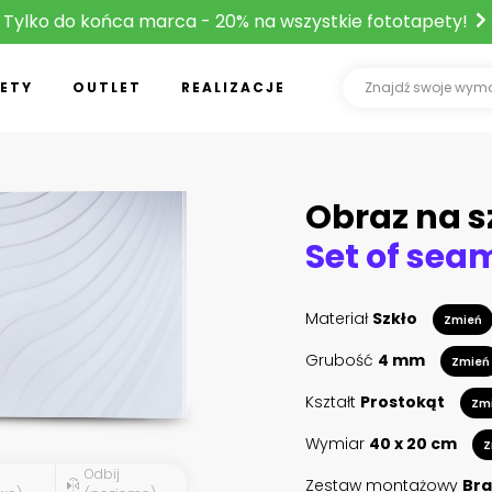
Tylko do końca marca - 20% na wszystkie fototapety!
ETY
OUTLET
REALIZACJE
Obraz na s
Materiał
Szkło
Zmień
Grubość
4 mm
Zmień
Kształt
Prostokąt
Zm
Wymiar
40 x 20 cm
Z
Odbij
Zestaw montażowy
Bra