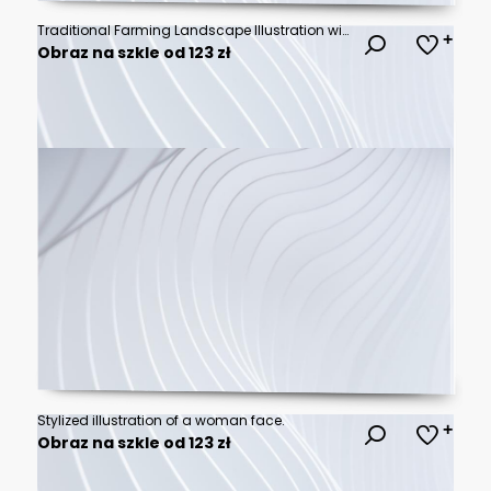
Traditional Farming Landscape Illustration with Barn, Cows, and Harvest Crops. Rural Folk Art Vector Design for Agriculture and Sustainable Food.
Obraz na szkle od 123 zł
Stylized illustration of a woman face.
Obraz na szkle od 123 zł