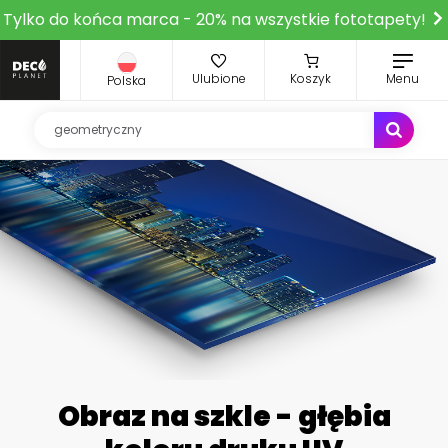
Tylko do końca marca - 20% na wszystkie fototapety!
Ulubione
Koszyk
Menu
Polska
Obraz na szkle - głębia