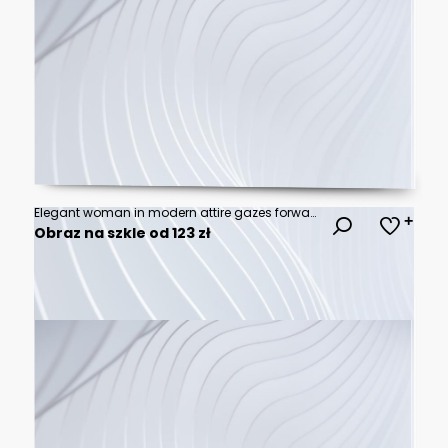
Elegant woman in modern attire gazes forward with calm resolve. Abstract geometric shapes frame her with bold, stylized color accents. Sleek lines and muted tones evoke professionalism
Obraz na szkle od 123 zł