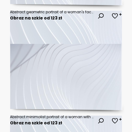
Abstract geometric portrait of a woman's face created with shapes and patterns, colorful, surreal, face
Obraz na szkle od 123 zł
Abstract minimalist portrait of a woman with botanical elements and geometric shapes.
Obraz na szkle od 123 zł