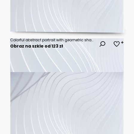
Colorful abstract portrait with geometric shapes
Obraz na szkle od 123 zł