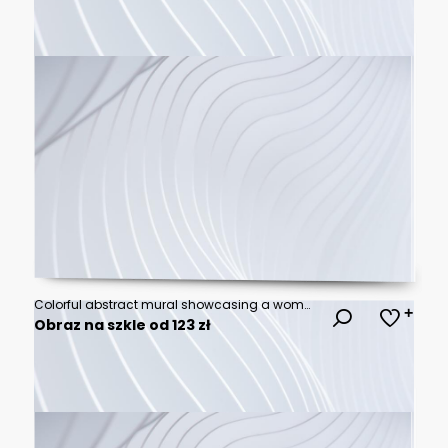
Colorful abstract mural showcasing a woman's face with vibrant geometric patterns and striking blue eye detail. Generative AI
Obraz na szkle od 123 zł