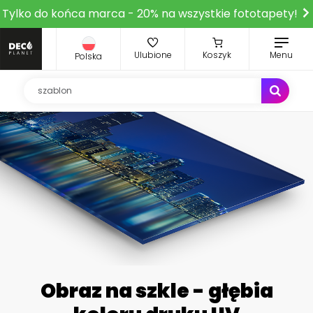
Tylko do końca marca - 20% na wszystkie fototapety!
Ulubione
Koszyk
Menu
Polska
Obraz na szkle - głębia