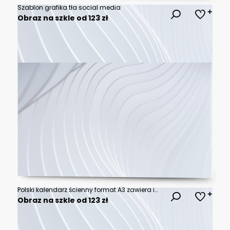
Szablon grafika tła social media
Obraz na szkle od 123 zł
Polski kalendarz ścienny format A3 zawiera imieniny i święta. Cztery miesiące Październik, Listopad, Grudzień i Styczeń 2019. Pozostałe w innych plikach
Obraz na szkle od 123 zł