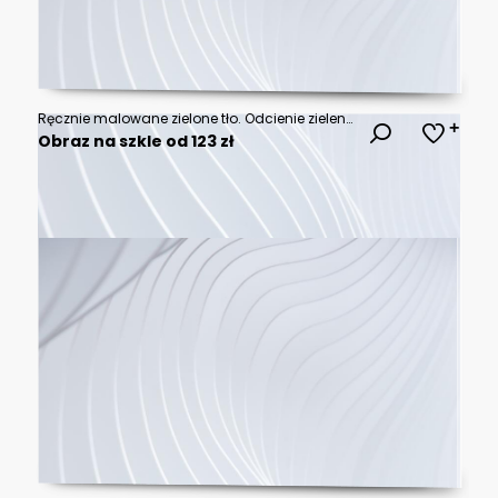
Ręcznie malowane zielone tło. Odcienie zieleni w kompozycji na tle. tekstura na tle.
Obraz na szkle od 123 zł