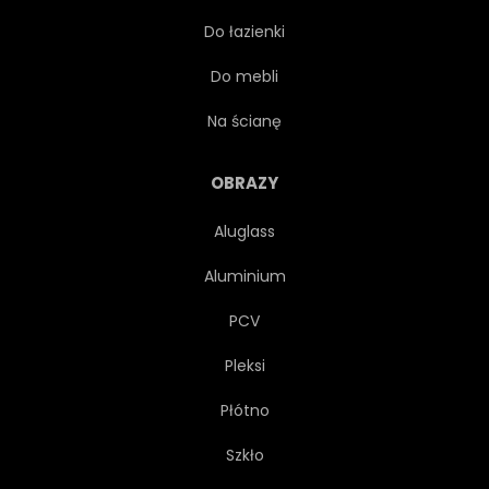
Do łazienki
WZÓR
GRAFICZNY
Do mebli
GEOMETRYCZNEJ
Na ścianę
KREATYWNYCH
POWTARZAĆ
OBRAZY
Aluglass
POWTARZALNYCH
OZDOBNY
Aluminium
PROJEKTOWAĆ
ZAPROSZENIE
PCV
Pleksi
SYMETRIA
ZIELONY
Płótno
BIAŁY
ODCIEŃ
WZÓR
Szkło