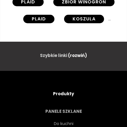
PLAID
ZBIÓR WINOGRON
PLAID
KOSZULA
SERWETA
MATERIAŁ
PATCHWORK
TŁO
Szybkie linki
(rozwiń)
KRATA
KWADRAT
SZKOCKI
WZÓR
Produkty
PASIASTY
RETRO
PANELE SZKLANE
STYL
KOLOROWY
Do kuchni