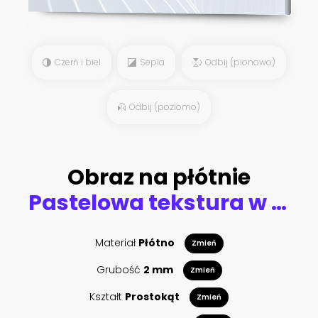
Czerń i biel
Sepia
Odbij (pionowo)
Odbij (poziomo)
Obraz na płótnie
Pastelowa tekstura w kratkę
Materiał
Płótno
Zmień
Grubość
2 mm
Zmień
Kształt
Prostokąt
Zmień