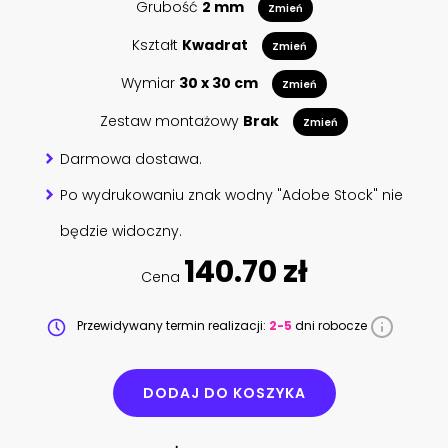
Grubość
2 mm
Zmień
Kształt
Kwadrat
Zmień
Wymiar
30 x 30 cm
Zmień
Zestaw montażowy
Brak
Zmień
Darmowa dostawa.
Po wydrukowaniu znak wodny "Adobe Stock" nie
będzie widoczny.
140.70 zł
Cena
Przewidywany termin realizacji:
2-5
dni robocze
DODAJ DO KOSZYKA