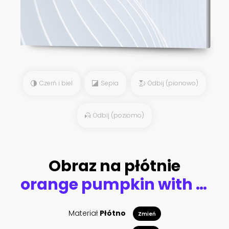
Czerń i biel
Sepia
Odbij (pionowo)
Odbij (poziomo)
Obraz na płótnie
orange pumpkin with green leaf, illustration
Materiał
Płótno
Zmień