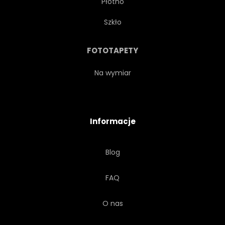
Płótno
LIŚĆ
NATURALNY
Szkło
NATURA
OBIEKT
FOTOTAPETY
PAŹDZIERNIK
ROŚLINA
Na wymiar
SUROWY
CZERWONY
Informacje
NOTATNIK
SEZON
Blog
SEZONOWY
POJEDYNCZY
FAQ
ŚWIĘTO DZIĘKCZYNIENIA
O nas
TRADYCYJNYCH
ŻYWY