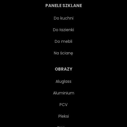
PANELE SZKLANE
PROJEKTOWAĆ
UPADEK
Do kuchni
Do łazienki
UROCZYSTY
JEDZENIE
Do mebli
ŚWIEŻY
OWOC
Na ścianę
OGRÓD
DYNIA
OBRAZY
Aluglass
ZIELONY
POZDROWIENIE
Aluminium
HALLOWEEN
ŻNIWA
PCV
Pleksi
ZDROWY
WAKACJE