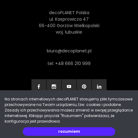
decoPLANET Polska
ul. Kasprowicza 47
66-400 Gorzów Wielkopolski
woj. lubuskie
biuro@decoplanet.pl
tel:
+48 666 210 999
Na stronach internetowych decoPLANET stosujemy pliki tymczasowe
przechowywane na Twoim urządzeniu, tzw. cookies i podobne.
Made with
by Progres Media & decoPLANET
Zasady ich przechowywania możesz zmienić w swojej przeglądarce
internetowej. Klikając przycisk "Rozumiem" potwierdzasz, że
konfiguracja jest prawidłowa.
rozumiem