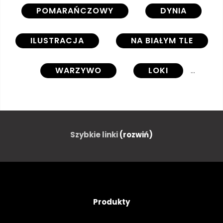
POMARAŃCZOWY
DYNIA
ILUSTRACJA
NA BIAŁYM TLE
WARZYWO
LOKI
ROLNICTWO
SZTUKA
JESIEŃ
TŁO
PIĘKNY
Szybkie linki
(rozwiń)
ŚWIĘTOWAĆ
CLIPARTÓW
KOLOROWY
WYSTRÓJ
Produkty
OZDOBA
OZDOBNY