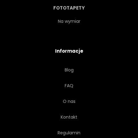
RODOWÓD
ZWIERZĘ
FOTOTAPETY
FOTOGRAFIA
PORTRET
Na wymiar
POZA
POTĘGA
Informacje
CZYSTA RASA
WYŚCIG
Blog
DROBNY
OGIER
FAQ
STOJĄCY
LATO
O nas
SŁOŃCE
MŁODY
Kontakt
Regulamin