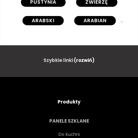
PUSTYNIA
ZWIERZĘ
ARABSKI
ARABIAN
GALOP
BIEG
BIAŁY
MAJESTATYCZNY
NATURA
Szybkie linki
(rozwiń)
DZIKI
SZTUKA
TŁO
PIĘKNY
URODA
Produkty
ELEGANCKI
KONNY
PANELE SZKLANE
KONI
ZAGRODA
Do kuchni