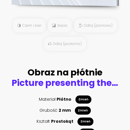
Czerń i biel
Sepia
Odbij (pionowo)
Odbij (poziomo)
Obraz na płótnie
Picture presenting the galloping white horse
Materiał
Płótno
Zmień
Grubość
2 mm
Zmień
Kształt
Prostokąt
Zmień