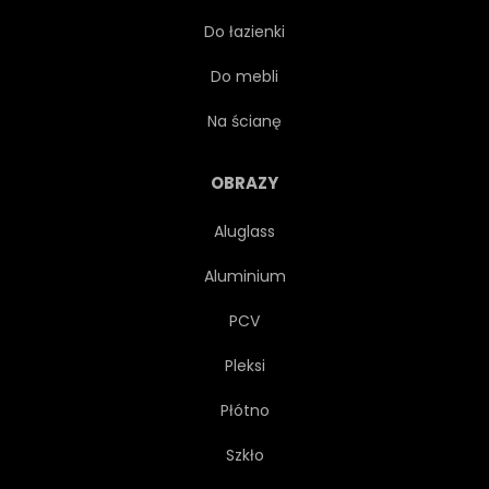
Do łazienki
FAUNA
WOLNY
Do mebli
WOLNOŚĆ
STADO
Na ścianę
NA BIAŁYM TLE
ŚWIATŁO
OBRAZY
Aluglass
SSAK
GRZYWA
Aluminium
KLACZ
RUCH
PCV
Pleksi
WZRUSZAJĄCY
SZLACHETNY
Płótno
PRZECIWNY
PARA
Szkło