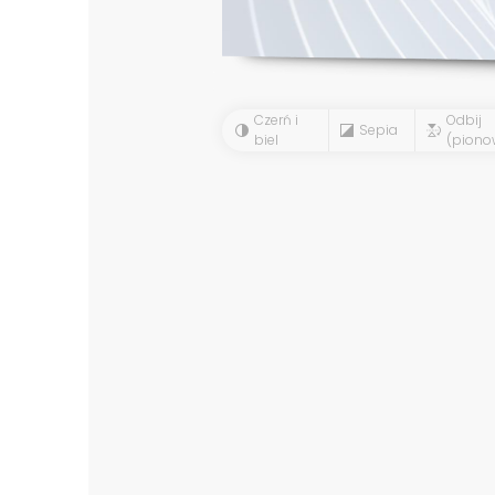
Czerń i
Odbij
Sepia
biel
(piono