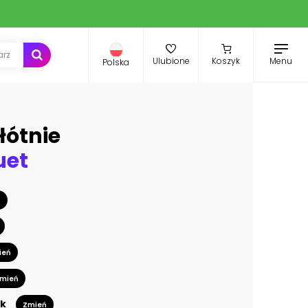
Menu
Ulubione
Koszyk
Polska
łótnie
uet
ń
ień
mień
k
Zmień