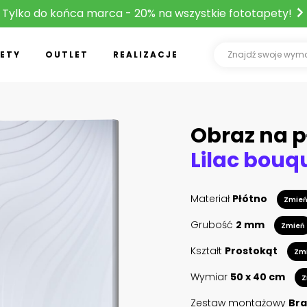
Tylko do końca marca - 20% na wszystkie fototapety!
ETY
OUTLET
REALIZACJE
Obraz na p
Lilac bouq
Materiał
Płótno
Zmie
Grubość
2 mm
Zmień
Kształt
Prostokąt
Zm
Wymiar
50 x 40 cm
Z
Zestaw montażowy
Bra