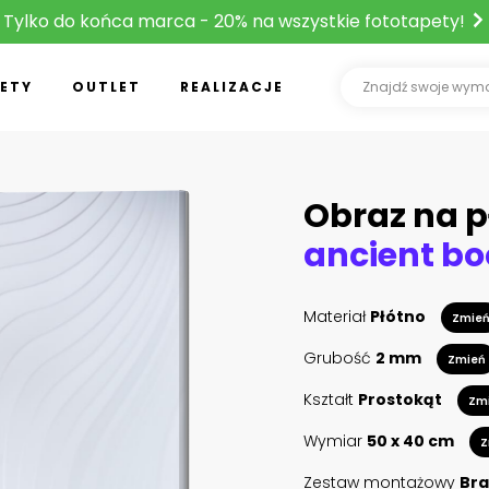
Tylko do końca marca - 20% na wszystkie fototapety!
ETY
OUTLET
REALIZACJE
Obraz na p
ancient bo
Materiał
Płótno
Zmie
Grubość
2 mm
Zmień
Kształt
Prostokąt
Zm
Wymiar
50 x 40 cm
Z
Zestaw montażowy
Bra