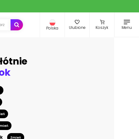
Menu
Ulubione
Koszyk
Polska
łótnie
ok
ń
ień
mień
k
Zmień