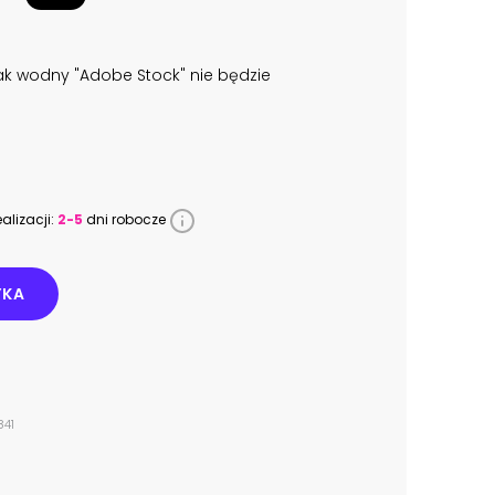
k wodny "Adobe Stock" nie będzie
alizacji:
2-5
dni robocze
YKA
841