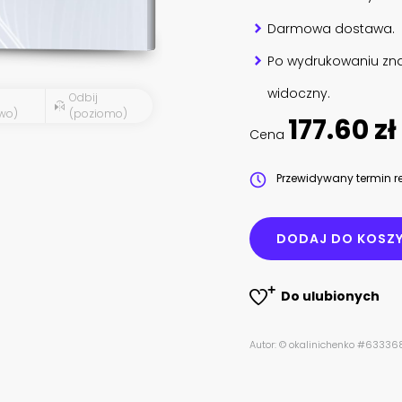
Darmowa dostawa.
Po wydrukowaniu zna
widoczny.
Odbij
wo)
(poziomo)
177.60 zł
Cena
Przewidywany termin re
DODAJ DO KOSZ
Do ulubionych
Autor: © okalinichenko #63336