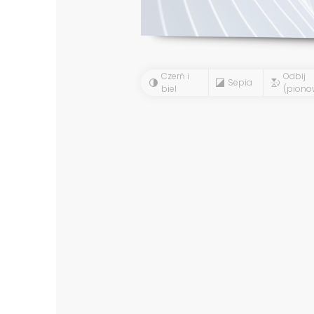
Czerń i
Odbij
Sepia
biel
(piono