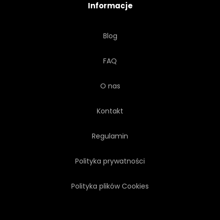
Informacje
ANTROPOMORFIZACJA
Blog
NIEREALNE
OPOWIEŚĆ
FAQ
MARZENIE
PARYSKI
O nas
FANTAZJA
WEKTOR
Kontakt
ILUSTRACJA
SZTUKA
Regulamin
Polityka prywatności
Polityka plików Cookies