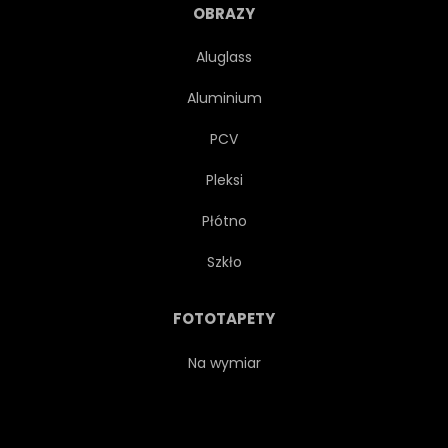
SPRYTNY
WYGRAWEROWANYM
OBRAZY
Aluglass
GRAWEROWANIE
TAPETA
Aluminium
TŁO
GRUNGE
PCV
Pleksi
DRUKUJ
PLAKAT
Płótno
TEKST
PANIĄ
Szkło
ELEGANCKI
WIKTORIAŃSKI
FOTOTAPETY
STYL
ZWIERZĘ
KOŃ
Na wymiar
DZIWNY