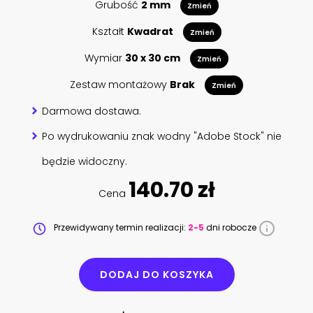
Grubość
2 mm
Zmień
Kształt
Kwadrat
Zmień
Wymiar
30 x 30 cm
Zmień
Zestaw montażowy
Brak
Zmień
Darmowa dostawa.
Po wydrukowaniu znak wodny "Adobe Stock" nie
będzie widoczny.
140.70 zł
Cena
Przewidywany termin realizacji:
2-5
dni robocze
DODAJ DO KOSZYKA