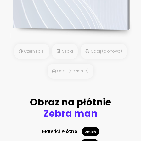
Czerń i biel
Sepia
Odbij (pionowo)
Odbij (poziomo)
Obraz na płótnie
Zebra man
Materiał
Płótno
Zmień