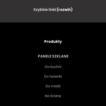
PORTRET
DZIWNY
Szybkie linki
(rozwiń)
ZABAWNY
KOLAŻ
CYFROWY
SZAFY
Produkty
CIEKAWOŚĆ
CHARAKTER
PANELE SZKLANE
KOSTIUM
GŁOWA
Do kuchni
Do łazienki
ANDROID
TWARZ
Do mebli
PAPIEROS
KAPELUSZ
Na ścianę