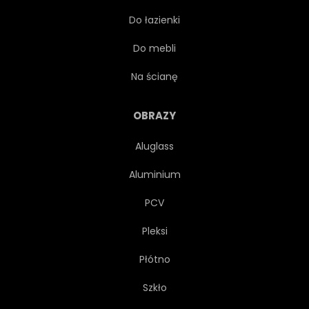
Do łazienki
STÓŁ
KWIAT
INNE
Do mebli
ROZMAITOŚĆ
KRZEW
Na ścianę
DRZEWA
ROŚLINA
OBRAZY
Aluglass
OGRÓD
WIKLINA
Aluminium
KOSZ
ZDROWY
PCV
Pleksi
ZIELONY
DIETA
Płótno
ZRÓWNOWAŻONY
SUROWY
Szkło