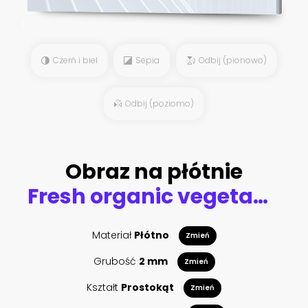
Czerń i biel
Sepia
Odbij (pionowo)
Odbij (poziomo)
Obraz na płótnie
Fresh organic vegetables in wicker basket in the garden
Materiał
Płótno
Zmień
Grubość
2 mm
Zmień
Kształt
Prostokąt
Zmień