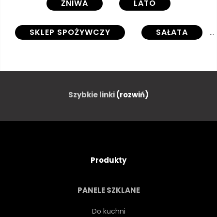
ŻNIWA
LATO
SKLEP SPOŻYWCZY
SAŁATA
BAKŁAŻAN
CUKINI
OGÓREK
BROKUŁY
Szybkie linki
(rozwiń)
PIETRUSZKA
CZERWONY
GRUSZKA
JABŁKO
Produkty
KALAFIOR
KAPUSTA
PANELE SZKLANE
PIEPRZ
POMIDOR
Do kuchni