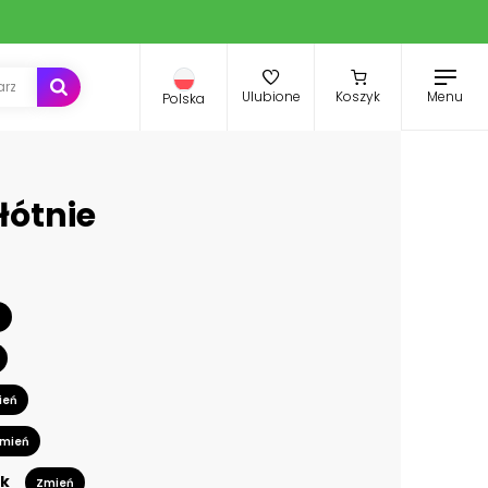
Menu
Ulubione
Koszyk
Polska
łótnie
ń
ień
mień
k
Zmień