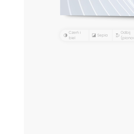
Czerń i
Odbij
Sepia
biel
(piono