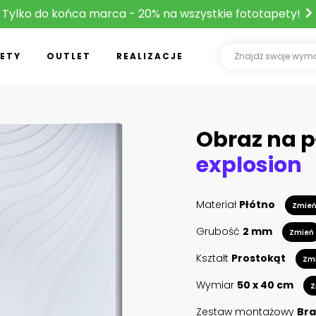
Tylko do końca marca - 20% na wszystkie fototapety!
ETY
OUTLET
REALIZACJE
Obraz na p
explosion
Materiał
Płótno
Zmie
Grubość
2 mm
Zmień
Kształt
Prostokąt
Zm
Wymiar
50 x 40 cm
Z
Zestaw montażowy
Bra