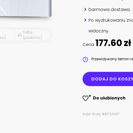
Darmowa dostawa.
Po wydrukowaniu zna
widoczny.
Odbij
wo)
(poziomo)
177.60 zł
Cena
Przewidywany termin re
DODAJ DO KOSZ
Do ulubionych
Autor: © olly #51733937