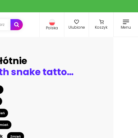
Menu
Ulubione
Koszyk
Polska
łótnie
Woman with snake tattoo sitting on tree branch
ń
ień
mień
k
Zmień