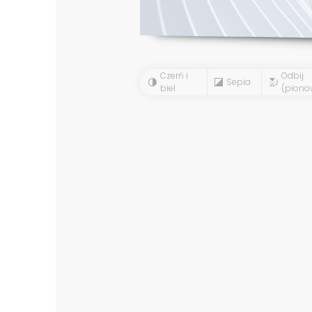
Czerń i
Odbij
Sepia
biel
(piono