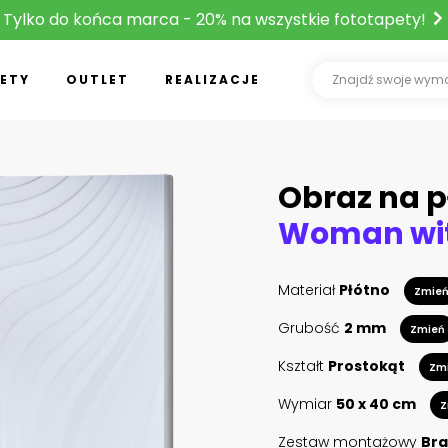
Tylko do końca marca - 20% na wszystkie fototapety!
ETY
OUTLET
REALIZACJE
Obraz na p
Materiał
Płótno
Zmie
Grubość
2 mm
Zmień
Kształt
Prostokąt
Zm
Wymiar
50 x 40 cm
Z
Zestaw montażowy
Bra