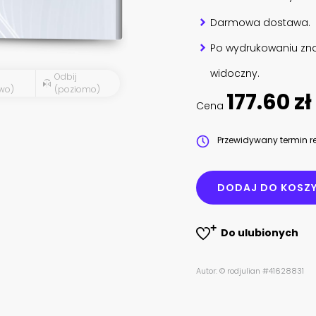
Darmowa dostawa.
Po wydrukowaniu zna
widoczny.
Odbij
wo)
(poziomo)
177.60 zł
Cena
Przewidywany termin re
DODAJ DO KOSZ
Do ulubionych
Autor: © rodjulian #41628831