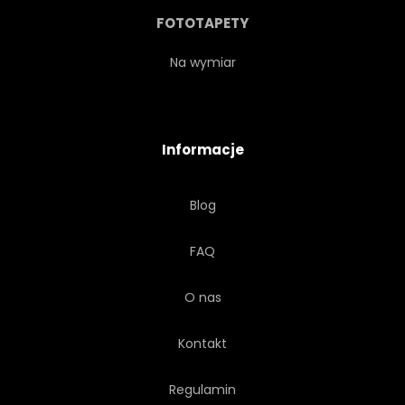
SPIRE
SŁOŃCE
FOTOTAPETY
WIEŻA
VINTAGE
Na wymiar
KULT
ŚWIATŁO
Informacje
NIEBO
CUD
Blog
ZASTANAWIAĆ SIĘ
CUDOWNY
FAQ
POŁYSK
BŁYSZCZĄCY
O nas
BOŻEK
SŁOWENIA
Kontakt
EUROPA
GUZ
Regulamin