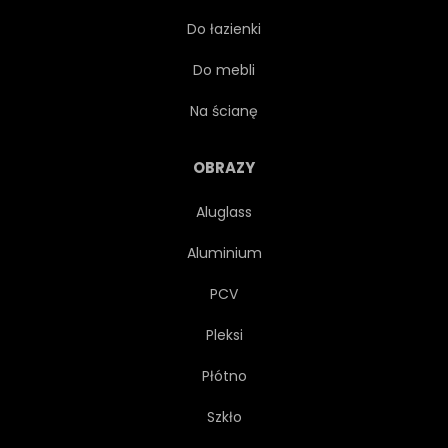
Do łazienki
PUNKT ORIENTACYJNY
MAŁO
Do mebli
STARY
PARAFII
Na ścianę
DUSZPASTERSKIEJ
OBRAZY
Aluglass
MALOWNICZE
OSOBLIWY
Aluminium
RELIGIA
RELIGIJNY
PCV
Pleksi
WIEJSKI
ŚWIĘTY
Płótno
SCENICZNY
DUCHOWY
Szkło