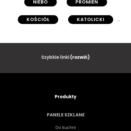
NIEBO
PROMIEŃ
KOŚCIÓŁ
KATOLICKI
KRAJ
ARCHITEKTURA
BUDYNEK
CAPPELLA
Szybkie linki
(rozwiń)
CZARUJĄCY
CHRZEŚCIJAŃSKI
CHMURA
KRZYŻ
Produkty
POLE
ZABYTKOWY
PANELE SZKLANE
HISTORYCZNE
ŚWIĘTY
Do kuchni