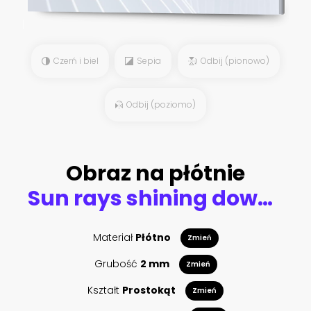
Czerń i biel
Sepia
Odbij (pionowo)
Odbij (poziomo)
Obraz na płótnie
Sun rays shining down a small town
Materiał
Płótno
Zmień
Grubość
2 mm
Zmień
Kształt
Prostokąt
Zmień