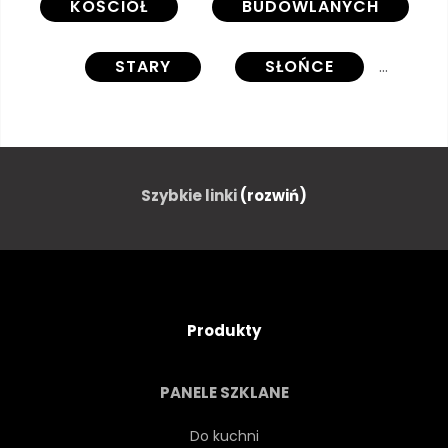
KOŚCIÓŁ
BUDOWLANYCH
STARY
SŁOŃCE
PODRÓŻ
AMERYKA
ANTYCZNY
SZTUKA
Szybkie linki
(rozwiń)
BAROK
BRAZYLIA
BRAZYLIJSKI
KATOLICKI
Produkty
KATOLICYZM
WIEKU
PANELE SZKLANE
CHRZEŚCIJAŃSKI
GRÓD
Do kuchni