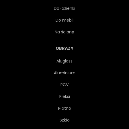
Do łazienki
KOLONIALNE
KOLOROWY
Do mebli
ŁADNY
GOL
SŁAWNY
Na ścianę
DZIEDZICTWA
ZABYTKOWY
OBRAZY
Aluglass
HISTORYCZNE
WAKACJE
Aluminium
LUDZKOŚCI
PCV
Pleksi
PUNKT ORIENTACYJNY
GÓRA
Płótno
MIEJSCOWOŚĆ
PORTUGALSKI
Szkło