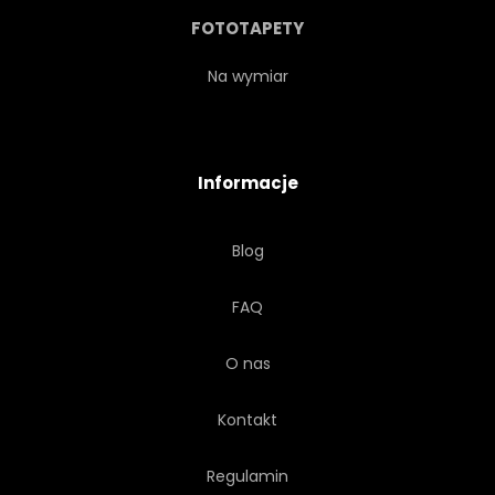
ZAKONSERWOWANE
RELIGIA
FOTOTAPETY
WITRYNY
POŁUDNIE
Na wymiar
PAŃSTWO
STYL
Informacje
TURYSTA
MIASTO
Blog
UNESCO
WIDOK
FAQ
ŚWIAT
O nas
Kontakt
Regulamin