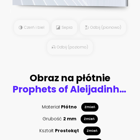
Czerń i biel
Sepia
Odbij (pionowo)
Odbij (poziomo)
Obraz na płótnie
Prophets of Aleijadinho - Congonhas - Minas Gerais - Brazil
Materiał
Płótno
Zmień
Grubość
2 mm
Zmień
Kształt
Prostokąt
Zmień