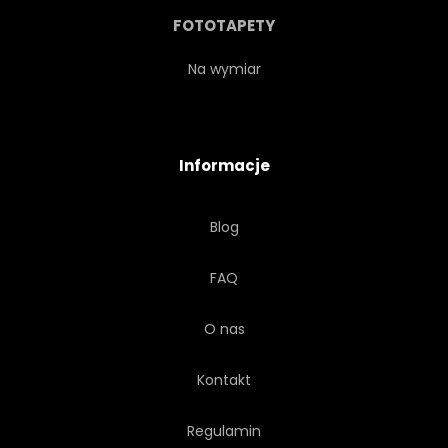
PLAKAT
ZŁOTO
FOTOTAPETY
GWIAZDA
SUNBEAM
Na wymiar
SŁOŃCE
NOSTALGICZNY
Informacje
BRĄZOWY
KREM
Blog
BARWA MORSKA
KOLOR
FAQ
TAPETA
ILUSTRACJA
O nas
ZAKRZYWIONE
PROMIENISTY
Kontakt
PROMIEŃ
Regulamin