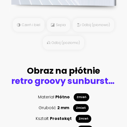
Czerń i biel
Sepia
Odbij (pionowo)
Odbij (poziomo)
Obraz na płótnie
retro groovy sunburst background pattern in 60s hippy style grunge textured vintage color palette of blue orange red beige and brown in spiral or swirled radial striped starburst vector design
Materiał
Płótno
Zmień
Grubość
2 mm
Zmień
Kształt
Prostokąt
Zmień