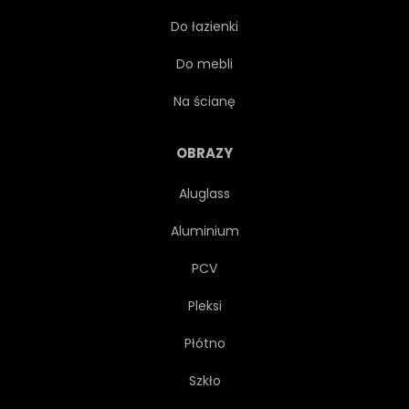
Do łazienki
WEKTOR
BURGUNDIA
Do mebli
GRUNGE
BELKA
Na ścianę
SŁOŃCE
PASY
OBRAZY
Aluglass
SPIRALA
ŻÓŁTY
Aluminium
PASIASTY
BEŻOWY
PCV
Pleksi
PAPIER
PROJEKTOWAĆ
Płótno
LINIA
PALETA
Szkło