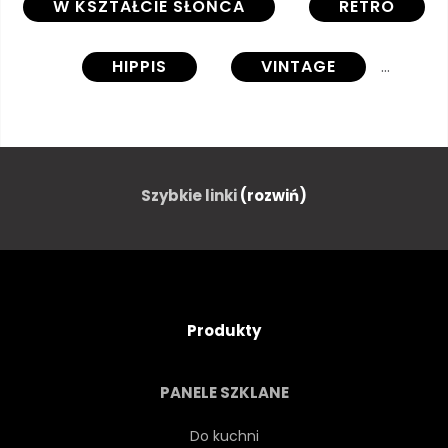
W KSZTAŁCIE SŁOŃCA
RETRO
HIPPIS
VINTAGE
TEKSTURA
SZEŚĆDZIESIĄTYCH
STARY
STRESZCZENIE
Szybkie linki
(rozwiń)
STARBURST
TŁO
TEKSTUROWANEJ
NIEBIESKI
Produkty
ZAKŁOPOTANY
WZÓR
PANELE SZKLANE
POMARAŃCZOWY
KOLOROWY
Do kuchni