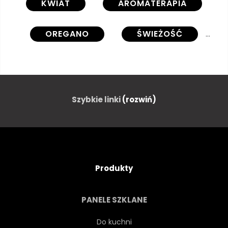
KWIAT
AROMATERAPIA
OREGANO
ŚWIEŻOŚĆ
KIŚĆ
ZAPACH
MĘDRZEC
KOPER
Szybkie linki
(rozwiń)
SZCZYPIOREK
PIETRUSZKA
ZIELONY
ORGANICZNY
Produkty
TYMIANEK
NATURALNY
PANELE SZKLANE
ETERYCZNY
ŚWIEŻY
Do kuchni