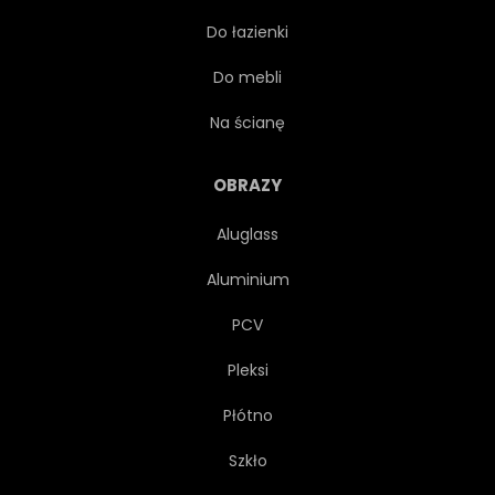
Do łazienki
ZDROWY
LIŚĆ
Do mebli
ZIOŁOWY
ZIOŁO
Na ścianę
GOTOWANIE
PRZYPRAWOWY
OBRAZY
Aluglass
SKŁADNIKA
PRZYPRAWA
Aluminium
OGRÓD
BAZYLIA
PCV
Pleksi
KUCHNIA
ROŚLINA
Płótno
TŁO
JEDZENIE
Szkło