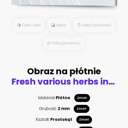
Czerń i biel
Sepia
Odbij (pionowo)
Odbij (poziomo)
Obraz na płótnie
Fresh various herbs in glasses on a rustic background. Basil, flower sage, thyme, oregano, dill, chives, parsley and coriander.
Materiał
Płótno
Zmień
Grubość
2 mm
Zmień
Kształt
Prostokąt
Zmień