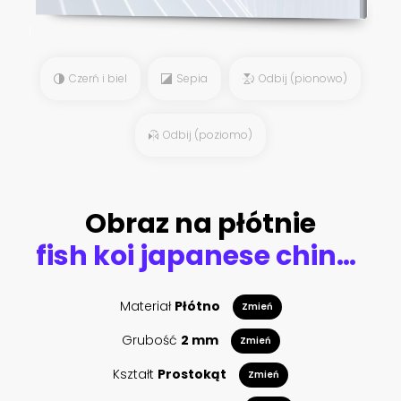
Czerń i biel
Sepia
Odbij (pionowo)
Odbij (poziomo)
Obraz na płótnie
fish koi japanese chinese design sketch ink paint style seamless pattern
Materiał
Płótno
Zmień
Grubość
2 mm
Zmień
Kształt
Prostokąt
Zmień