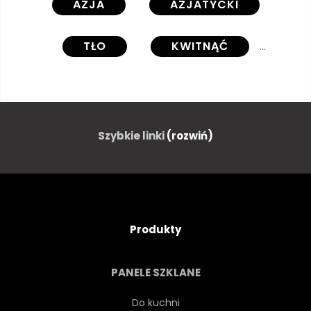
AZJA
AZJATYCKI
TŁO
KWITNĄĆ
WIŚNIA
CHIŃSKI
KULTURA
CIEMNY
Szybkie linki
(rozwiń)
OZDOBA
PROJEKTOWAĆ
RYSUNEK
CIĄGNIONE
Produkty
RYBA
KWIAT
PANELE SZKLANE
GRAFICZNY
SZARY
Do kuchni