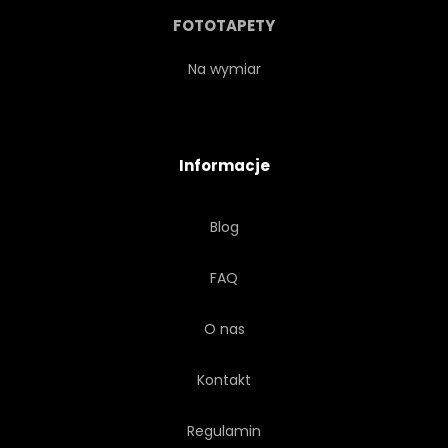
CZERWONY
FOTOTAPETY
CZERWONY DYWAN
Na wymiar
BEZSZWOWE
SZKIC
Informacje
SPRĘŻYNA
STYL
Blog
LATO
WŁÓKIENNICZYCH
FAQ
TRADYCYJNYCH
WEKTOR
O nas
VINTAGE
TAPETA
Kontakt
BIAŁY
Regulamin