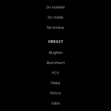
Do łazienki
RĘKA
ILUSTRACJA
Do mebli
ATRAMENT
NA BIAŁYM TLE
Na ścianę
JAPONIA
JAPOŃSKI
OBRAZY
Aluglass
KOI
LINIA
ŁĄKA
Aluminium
NATURA
ORIENTALNE
PCV
Pleksi
PASTEL
WZÓR
Płótno
SOSNA
ROŚLINA
Szkło