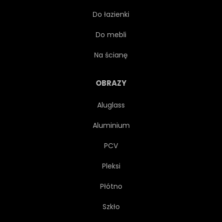
Do łazienki
TKANINA
POWTARZAĆ
Do mebli
WŁÓKIENNICZYCH
TŁO
Na ścianę
TAPETA
DRUKUJ
OBRAZY
Aluglass
TEKSTURA
ORNAMENT
Aluminium
KOLAŻ
NIEBIESKI
PCV
Pleksi
BIAŁY
SZARY
Płótno
Szkło