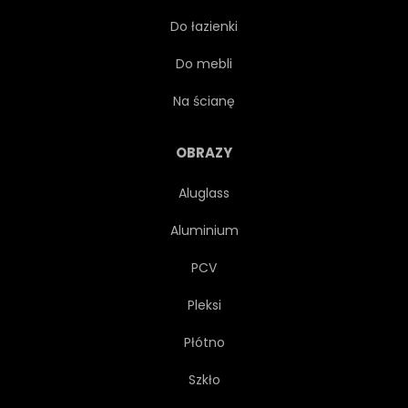
Do łazienki
PROJEKTOWAĆ
SIATKA
Do mebli
PRZYSZŁOŚĆ
Na ścianę
LATA OSIEMDZIESIĄTE
OBRAZY
Aluglass
FIOLETOWY
PLAKAT
Aluminium
KOMPUTER
GALAKTYKA
PCV
Pleksi
TŁO
PARTY
PEJZAŻ
Płótno
MUZYKA
WIBRUJĄCY
Szkło