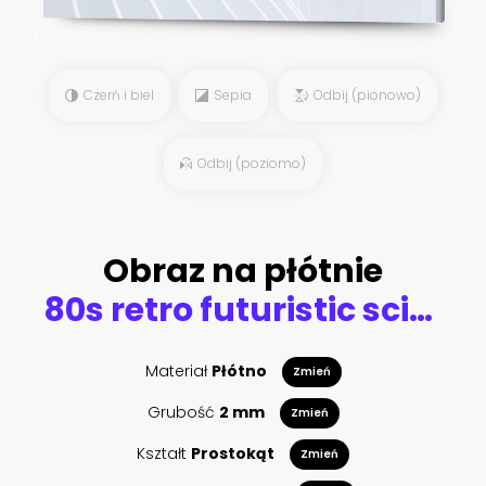
Czerń i biel
Sepia
Odbij (pionowo)
Odbij (poziomo)
Obraz na płótnie
80s retro futuristic sci-fi background. Retrowave VJ videogame landscape with neon lights and low poly terrain grid. Stylized vintage cyberpunk vaporwave 3D render with mountains, sun and stars. 4K
Materiał
Płótno
Zmień
Grubość
2 mm
Zmień
Kształt
Prostokąt
Zmień