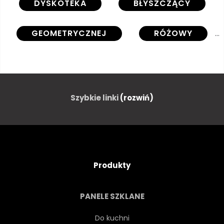
DYSKOTEKA
BŁYSZCZĄCY
GEOMETRYCZNEJ
RÓŻOWY
80
GWIAZDA
SŁOŃCE
VINTAGE
Szybkie linki
(rozwiń)
RETRO
ŚWIATŁO
GRA
FUTURYSTYCZNY
Produkty
STRESZCZENIE
SCI-FI
PANELE SZKLANE
STYL
MIEJSCE
NEON
Do kuchni