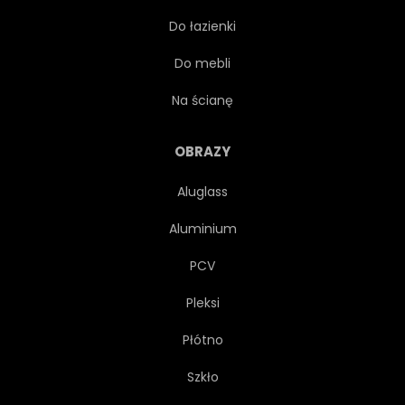
Do łazienki
NIEBO
HORYZONT
Do mebli
ILUSTRACJA
ŚWIATŁO
Na ścianę
BŁYSKAWICA
MAGIA
OBRAZY
Aluglass
MASZT
LUSTRO
Aluminium
TAJEMNICZY
NATURA
PCV
Pleksi
MORSKIE
NAWIGACJA
Płótno
NOC
OCEANU
Szkło