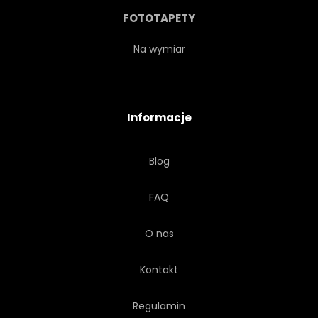
STARY
ZEWNĘTRZNY
FOTOTAPETY
PIRATEM
ŻAGIEL
Na wymiar
ŻAGLÓWKĘ
MORZE
Informacje
STATEK
NIEBO
KULA
Blog
SZTORM
TRANSPORT
FAQ
STATEK
VINTAGE
O nas
WODA
FALA
BIAŁY
Kontakt
Regulamin