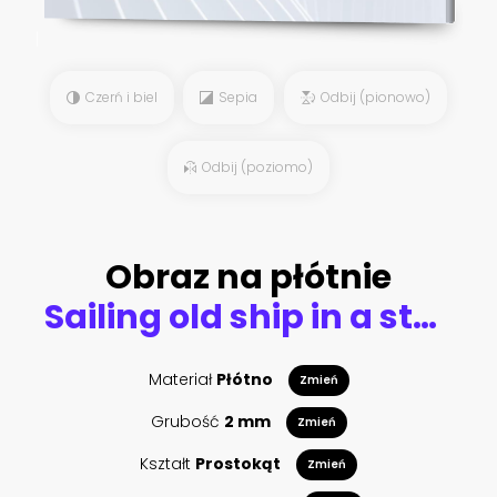
Czerń i biel
Sepia
Odbij (pionowo)
Odbij (poziomo)
Obraz na płótnie
Sailing old ship in a storm sea in the background stormy clouds
Materiał
Płótno
Zmień
Grubość
2 mm
Zmień
Kształt
Prostokąt
Zmień