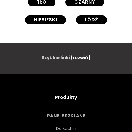
TŁO
CZARNY
NIEBIESKI
ŁÓDŹ
JASNY
CHMURA
CHMURA
NIEBEZPIECZEŃSTWO
Szybkie linki
(rozwiń)
RYSUNEK
GRAWEROWANIE
WIECZNOŚĆ
POSZUKIWANIA
Produkty
FLAGA
LATAJĄCY
PANELE SZKLANE
UPIÓR
ROZJARZONY
Do kuchni