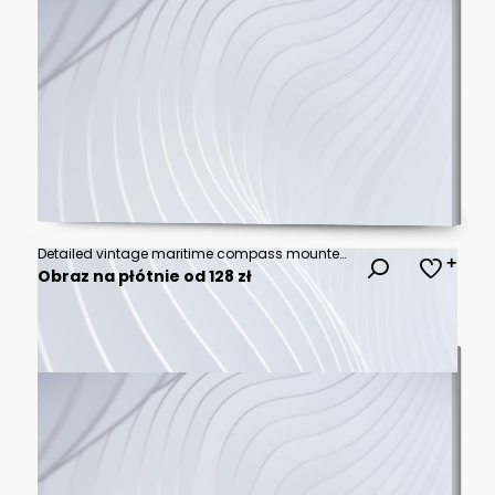
Detailed vintage maritime compass mounted on ship steering wheel.
Obraz na płótnie od 128 zł