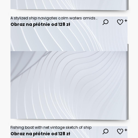
A stylized ship navigates calm waters amidst geometric mountains at sunset.
Obraz na płótnie od 128 zł
Fishing boat with net vintage sketch of ship
Obraz na płótnie od 128 zł