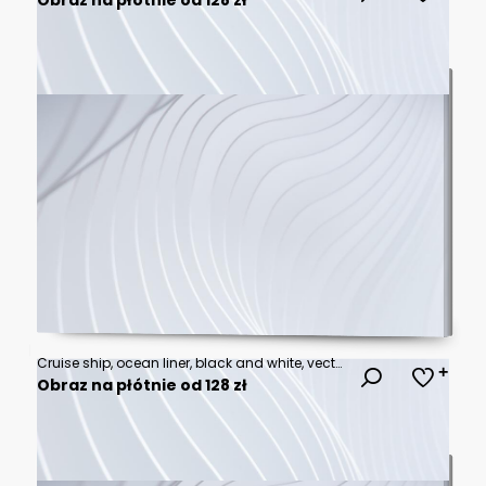
Cruise ship, ocean liner, black and white, vector illustration, travel, transportation, nautical
Obraz na płótnie od 128 zł