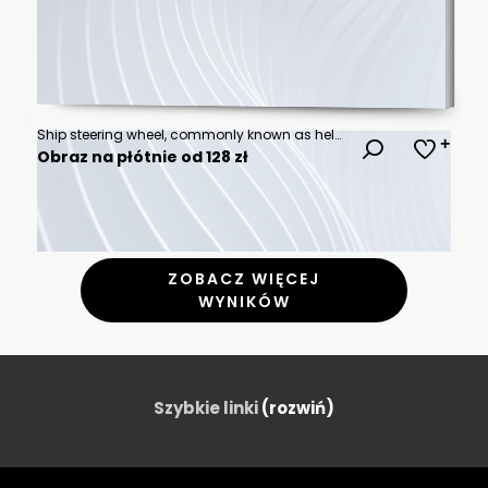
Ship steering wheel, commonly known as helm, with the ocean at sunset in the background. 3D Rendering, illustration
Obraz na płótnie od 128 zł
ZOBACZ WIĘCEJ
WYNIKÓW
Szybkie linki
(rozwiń)