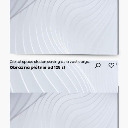
Orbital space station serving as a vast cargo warehouse and logistics hub orbiting Earth
Obraz na płótnie od 128 zł