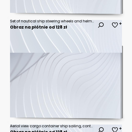
Set of nautical ship steering wheels and helm designs in various styles and configurations for maritime and boating equipment as black and white vector illustrations
Obraz na płótnie od 128 zł
Aerial view cargo container ship sailing, container cargo ship in import export and business logistic and transportation of international by container ship, view from above business background.
Obraz na płótnie od 128 zł