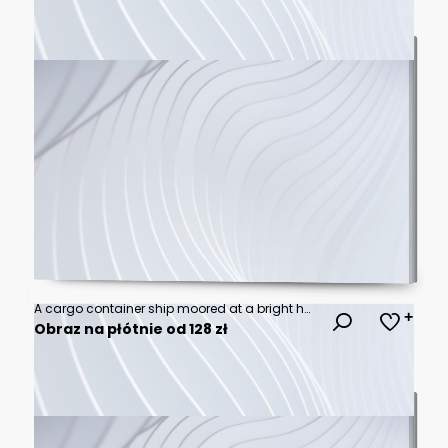
A cargo container ship moored at a bright harbor loading and unloading containers with cranes clean daylight container ship harbor containers cranes loading unloading
Obraz na płótnie od 128 zł