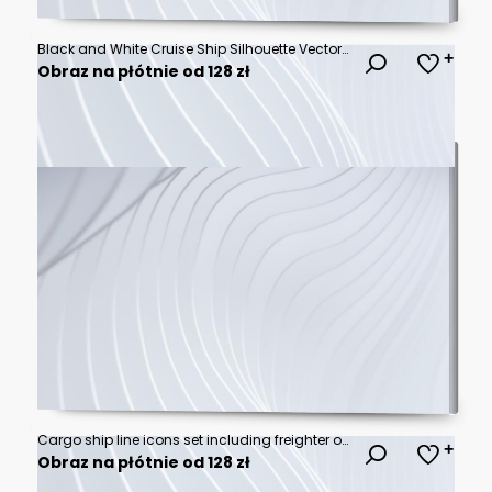
Black and White Cruise Ship Silhouette Vector Illustration
Obraz na płótnie od 128 zł
Cargo ship line icons set including freighter ocean vessel container carrier maritime transport logistics.
Obraz na płótnie od 128 zł