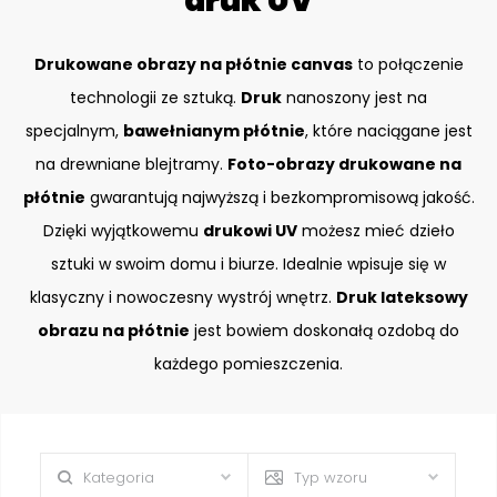
druk UV
Drukowane obrazy na płótnie canvas
to połączenie
technologii ze sztuką.
Druk
nanoszony jest na
specjalnym,
bawełnianym płótnie
, które naciągane jest
na drewniane blejtramy.
Foto-obrazy drukowane na
płótnie
gwarantują najwyższą i bezkompromisową jakość.
Dzięki wyjątkowemu
drukowi UV
możesz mieć dzieło
sztuki w swoim domu i biurze. Idealnie wpisuje się w
klasyczny i nowoczesny wystrój wnętrz.
Druk lateksowy
obrazu na płótnie
jest bowiem doskonałą ozdobą do
każdego pomieszczenia.
Kategoria
Typ wzoru