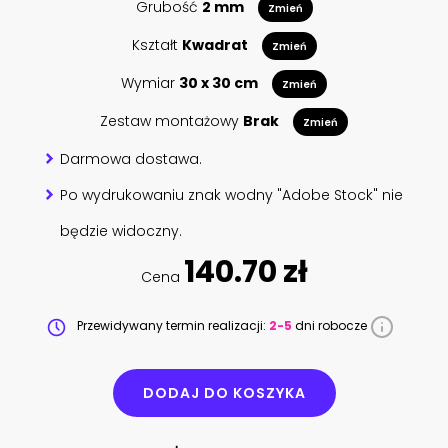
Grubość
2 mm
Zmień
Kształt
Kwadrat
Zmień
Wymiar
30 x 30 cm
Zmień
Zestaw montażowy
Brak
Zmień
Darmowa dostawa.
Po wydrukowaniu znak wodny "Adobe Stock" nie
będzie widoczny.
140.70 zł
Cena
Przewidywany termin realizacji:
2-5
dni robocze
DODAJ DO KOSZYKA