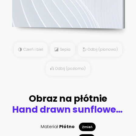
Czerń i biel
Sepia
Odbij (pionowo)
Odbij (poziomo)
Obraz na płótnie
Hand drawn sunflowers in a seamless pattern. Black outlines isolated on a white background. Floral sketch. Black and white clipart. Realistic freehand drawing with pen and ink.
Materiał
Płótno
Zmień