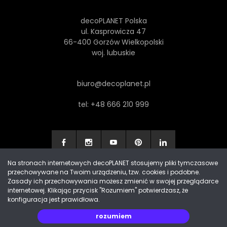
decoPLANET Polska
ul. Kasprowicza 47
66-400 Gorzów Wielkopolski
woj. lubuskie
biuro@decoplanet.pl
tel:
+48 666 210 999
Na stronach internetowych decoPLANET stosujemy pliki tymczasowe
przechowywane na Twoim urządzeniu, tzw. cookies i podobne.
Made with
by Progres Media & decoPLANET
Zasady ich przechowywania możesz zmienić w swojej przeglądarce
internetowej. Klikając przycisk "Rozumiem" potwierdzasz, że
konfiguracja jest prawidłowa.
rozumiem