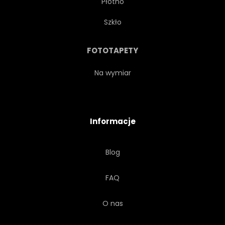
Płótno
WŁÓKIENNICZYCH
OZDOBNY
Szkło
TKANINA
ROŚLINA
FOTOTAPETY
ORNAMENT
PROJEKTOWAĆ
Na wymiar
GRAFICZNY
ORGANICZNY
Informacje
SZTUKA
CZARNY
Blog
BEZSZWOWE
TAPETA
FAQ
WZÓR
KWIAT
TŁO
O nas
VINTAGE