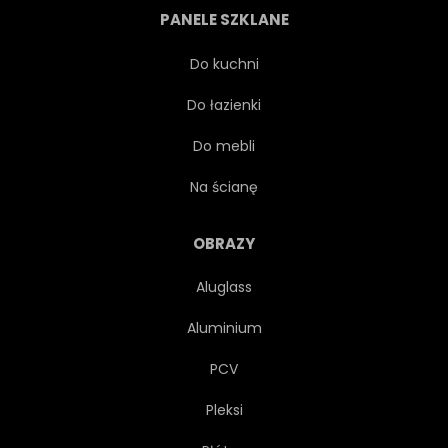
PANELE SZKLANE
SŁOŃCE
SZKIC
Do kuchni
Do łazienki
PIĘKNY
WYSTRÓJ
Do mebli
TEKSTURA
ELEGANCJA
Na ścianę
DRUKUJ
ILUSTRACJA
OBRAZY
Aluglass
SŁONECZNIK
POWTARZAĆ
Aluminium
RYSUNEK
DACHÓWKA
PCV
Pleksi
CIĄGNIONE
KWIATOWY