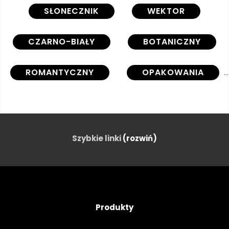
SŁONECZNIK
WEKTOR
CZARNO-BIAŁY
BOTANICZNY
ROMANTYCZNY
OPAKOWANIA
SYLWETKA
GŁOWA
OLEJ
ATRAMENT
Szybkie linki
(rozwiń)
DŁUGOPIS
NATURALNY
BOTANIKA
KONCEPCJA
Produkty
SYMBOL
LATO
BIAŁY