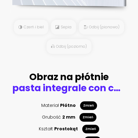
Czerń i biel
Sepia
Odbij (pionowo)
Odbij (poziomo)
Obraz na płótnie
pasta integrale con carciofi in tegame di metallo sfondo rustico
Materiał
Płótno
Zmień
Grubość
2 mm
Zmień
Kształt
Prostokąt
Zmień