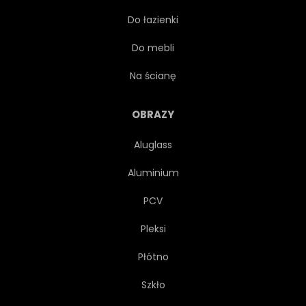
Do łazienki
SKORUPIAK
ŚWIEŻY
Do mebli
GOTOWANE
SOS
Na ścianę
OBRAZY
Aluglass
Aluminium
PCV
Pleksi
Płótno
Szkło