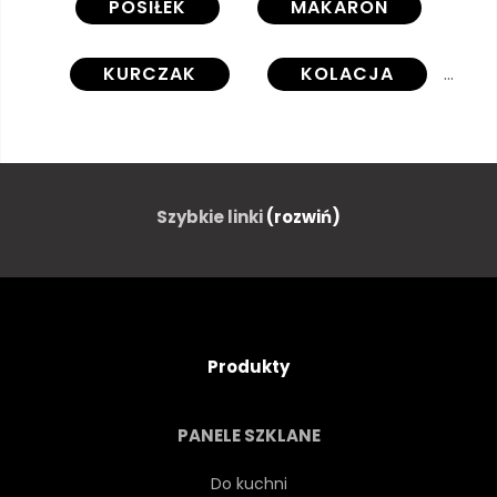
POSIŁEK
MAKARON
KURCZAK
KOLACJA
DANIE
DANIE
KUCHNIA
WARZYWO
Szybkie linki
(rozwiń)
POMIDOR
ZDROWY
KREWETKI
OBIAD
Produkty
ZIELONY
EPIKUREJCZYK
PANELE SZKLANE
GŁUPTAS
ŚLICZNY
Do kuchni