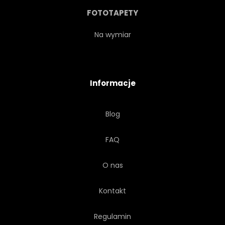
ETERYCZNY
OWOC
FOTOTAPETY
OWOCOWY
ISTOTĄ
Na wymiar
WYCIĄG
OLEJ
Informacje
CYTRUS
GREJPFRUT
Blog
CIĄĆ
POŁOWA
FAQ
O nas
Kontakt
Regulamin