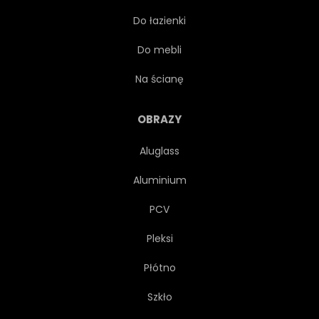
Do łazienki
CIEMNY
PRZEPŁYW
Do mebli
KONCEPCJA
FAJNY
Na ścianę
STRESZCZENIE
SŁODKI
OBRAZY
Aluglass
NA BIAŁYM TLE
DELIKATNY
Aluminium
DYMIĆ
ZIMNY
PCV
Pleksi
LODOWYCH
PACHNĄCY
Płótno
PRZYPRAWIONY
ŁAGODNY
Szkło