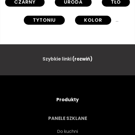
CZARNY
URODA
TŁO
TYTONIU
KOLOR
ZAPACH
PIĘKNY
SZISZA
MGŁA
Szybkie linki
(rozwiń)
ZMYSŁOWOŚĆ
KADZIDŁO
GŁADKI
TRADYCYJNYCH
Produkty
DMUCHANIE
PAROWY
PANELE SZKLANE
STUDIO
ŚWIATŁO
Do kuchni