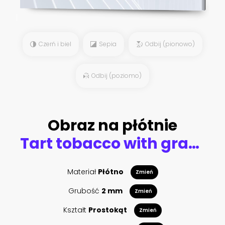
Czerń i biel
Sepia
Odbij (pionowo)
Odbij (poziomo)
Obraz na płótnie
Tart tobacco with grapefruit aroma
Materiał
Płótno
Zmień
Grubość
2 mm
Zmień
Kształt
Prostokąt
Zmień