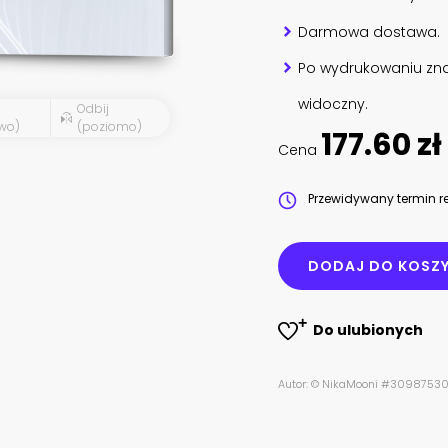
Darmowa dostawa.
Po wydrukowaniu zna
widoczny.
Odbij
wo)
(poziomo)
177.60 zł
Cena
Przewidywany termin re
DODAJ DO KOSZ
Do ulubionych
Autor: © NikaMooni #3098753