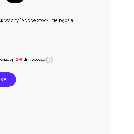
k wodny "Adobe Stock" nie będzie
alizacji:
2-5
dni robocze
YKA
02