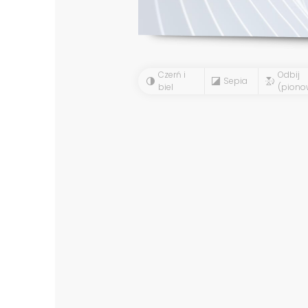
Czerń i
Odbij
Sepia
biel
(piono