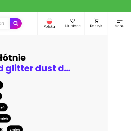
Menu
Ulubione
Koszyk
Polska
łótnie
Luxury gold glitter dust design for holidays.
ń
ień
mień
k
Zmień