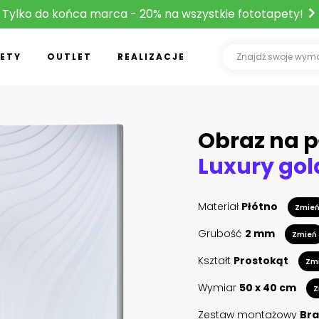
Tylko do końca marca - 20% na wszystkie fototapety!
ETY
OUTLET
REALIZACJE
Obraz na p
Materiał
Płótno
Zmie
Grubość
2 mm
Zmień
Kształt
Prostokąt
Zm
Wymiar
50 x 40 cm
Z
Zestaw montażowy
Bra