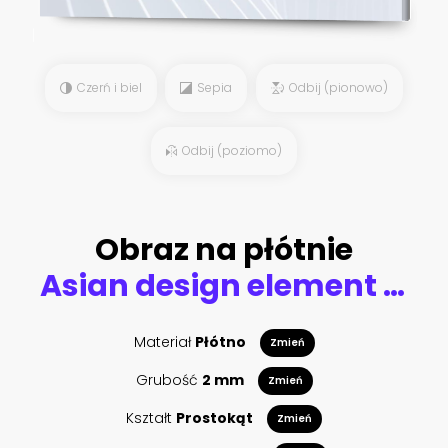
Czerń i biel
Sepia
Odbij (pionowo)
Odbij (poziomo)
Obraz na płótnie
Asian design element set. Vector decorative collection of patterns, lanterns, flowers , clouds, ornaments in chinese and japanese style.
Materiał
Płótno
Zmień
Grubość
2 mm
Zmień
Kształt
Prostokąt
Zmień