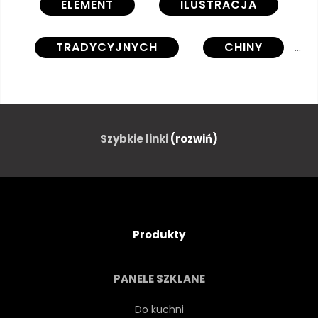
ELEMENT
ILUSTRACJA
TRADYCYJNYCH
CHINY
PLAKAT
LUNAR
SZTUKA
LATARNIA
Szybkie linki
(rozwiń)
GRAFICZNY
TŁO
SYMBOL
KOREA
Produkty
PŁASKI
WZÓR
PANELE SZKLANE
KWIAT
STYL
Do kuchni