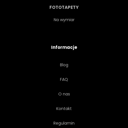
WAKACJE
KOREAŃCZYK
FOTOTAPETY
NOWY
SEZON
Na wymiar
ORIENTALNE
SAKURA
Informacje
KREATYWNYCH
TEKSTURA
Blog
ORNAMENT
SYLWETKA
FAQ
LUDOWY
AZJATYCKI
O nas
ZNAK
WSTĄŻKA
Kontakt
STRESZCZENIE
WĘZEŁ
Regulamin