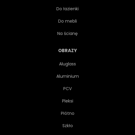
Do łazienki
KSIĘŻYC
PROJEKTOWAĆ
Do mebli
JAPOŃSKI
RYSUNEK
Na ścianę
ZODIAKU
FAN
OBRAZY
Aluglass
BAZGROŁY
OFIARA
Aluminium
IKONA
CHMURA
PCV
Pleksi
FALA
SZCZĘŚLIWY
Płótno
VINTAGE
GWIAZDA
Szkło