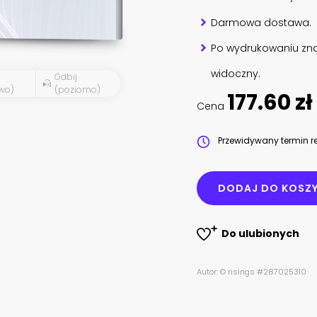
Darmowa dostawa.
Po wydrukowaniu zna
widoczny.
Odbij
wo)
(poziomo)
177.60 zł
Cena
Przewidywany termin re
DODAJ DO KOSZ
Do ulubionych
Autor: © risings #287025310