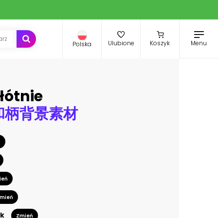
Menu
Ulubione
Koszyk
Polska
łótnie
和柄背景素材
ń
ień
mień
k
Zmień