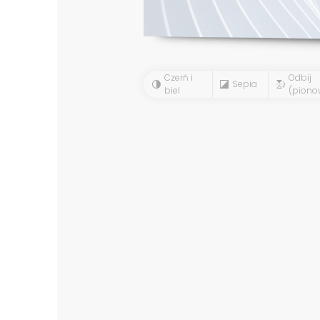
Czerń i
Odbij
Sepia
biel
(piono