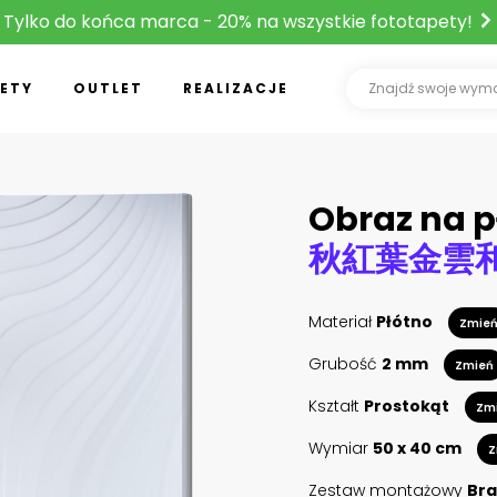
Tylko do końca marca - 20% na wszystkie fototapety!
ETY
OUTLET
REALIZACJE
Obraz na p
秋紅葉金雲
Materiał
Płótno
Zmie
Grubość
2 mm
Zmień
Kształt
Prostokąt
Zm
Wymiar
50 x 40 cm
Z
Zestaw montażowy
Bra