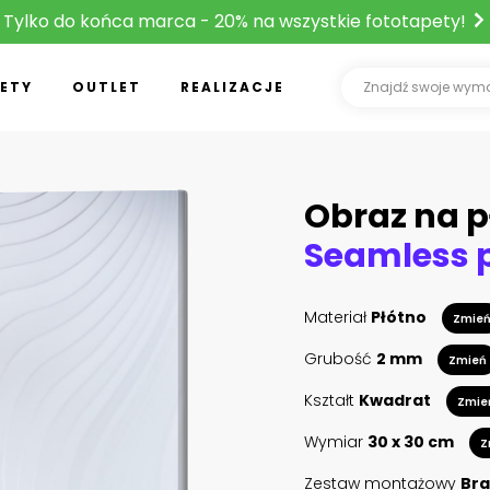
Tylko do końca marca - 20% na wszystkie fototapety!
ETY
OUTLET
REALIZACJE
Obraz na p
Materiał
Płótno
Zmie
Grubość
2 mm
Zmień
Kształt
Kwadrat
Zmie
Wymiar
30 x 30 cm
Z
Zestaw montażowy
Bra