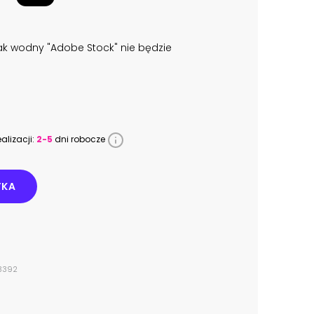
k wodny "Adobe Stock" nie będzie
alizacji:
2-5
dni robocze
YKA
63392