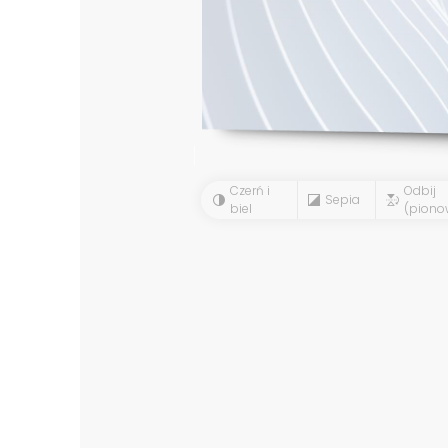
Czerń i
Odbij
Sepia
biel
(piono