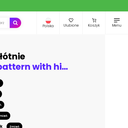
Menu
Ulubione
Koszyk
Polska
łótnie
Seamless pattern with high detail dragon fruit
ń
ń
mień
k
Zmień