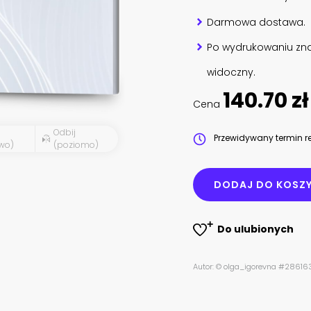
Darmowa dostawa.
Po wydrukowaniu zna
widoczny.
140.70 zł
Cena
Odbij
Przewidywany termin re
wo)
(poziomo)
DODAJ DO KOSZ
Do ulubionych
Autor: © olga_igorevna #2861