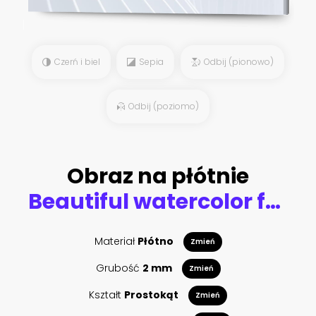
Czerń i biel
Sepia
Odbij (pionowo)
Odbij (poziomo)
Obraz na płótnie
Beautiful watercolor fruit on a white background. Beautiful ripe fruits. Colorful illustration.
Materiał
Płótno
Zmień
Grubość
2 mm
Zmień
Kształt
Prostokąt
Zmień