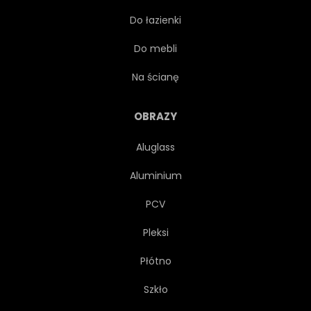
Do łazienki
LIŚCI
ARKUSZ
SZKIC
Do mebli
UDEKOROWAĆ
KARTA
Na ścianę
PRZYDAWAĆ SIĘ
OBRAZY
Aluglass
PRZEZROCZYSTY
ELEMENT
Aluminium
ARTYSTYCZNY
JADALNE
PCV
Pleksi
KOLOR
ŻÓŁTY
Płótno
CZERWONY
NIEBIESKI
Szkło