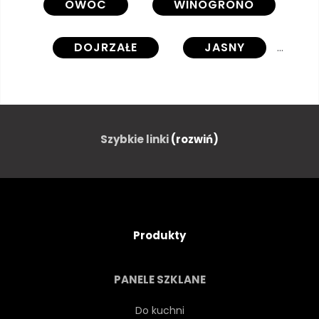
OWOC
WINOGRONO
DOJRZAŁE
JASNY
KOLOROWY
SOCZYSTY
OWOCOWY
WARZYWO
Szybkie linki
(rozwiń)
ROŚLINA
AKWARELA
OBRAZ
SZTUKA
Produkty
GRAFIKA
KREATYWNOŚĆ
PANELE SZKLANE
WINOROŚLI
GAŁĄŹ
Do kuchni