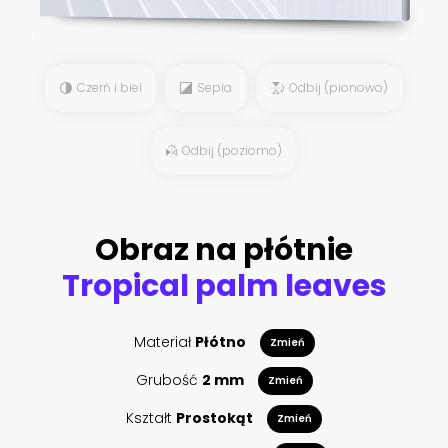
Czerń i biel
Sepia
Odbij (pionowo)
Odbij (poziomo)
Obraz na płótnie
Tropical palm leaves
Materiał
Płótno
Zmień
Grubość
2 mm
Zmień
Kształt
Prostokąt
Zmień