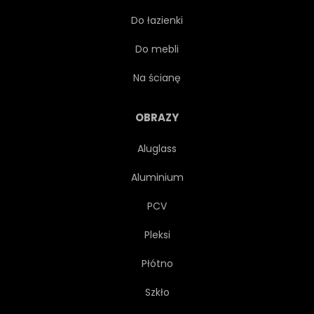
Do łazienki
LAS
PAPROĆ
Do mebli
OZDOBA
ŚWIEŻY
Na ścianę
CIEMNY
KWIATOWY
OBRAZY
Aluglass
LATO
WZROST
Aluminium
ŚRODOWISKO
RAINFOREST
PCV
Pleksi
LIŚĆ
SEZON
KOLOR
Płótno
BUJNY
OZDOBNY
Szkło