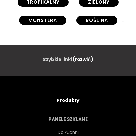
TROPIKALNY
ZIELONY
MONSTERA
ROŚLINA
MARANTA
TEKSTURA
OGRÓD
DŻUNGLA
Szybkie linki
(rozwiń)
LIŚCI
FLORA
NATURA
SPRĘŻYNA
Produkty
BOTANICZNY
BOTANIKA
PANELE SZKLANE
DŁOŃ
NATURALNY
Do kuchni