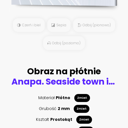
Czerń i biel
Sepia
Odbij (pionowo)
Odbij (poziomo)
Obraz na płótnie
Anapa. Seaside town in bloom. Hot summer day. Pastel drawing
Materiał
Płótno
Zmień
Grubość
2 mm
Zmień
Kształt
Prostokąt
Zmień