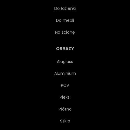
Do łazienki
VINTAGE
KRZESŁO
Do mebli
STRESZCZENIE
OPUSZCZONY
Na ścianę
OKIENNY
DOM
OBRAZY
Aluglass
RETRO
PATIO
Aluminium
WŁOSKI
KRAJOBRAZ MIASTA
PCV
Pleksi
KULTURA
TEKSTURA
Płótno
TŁO
KOLOROWY
Szkło