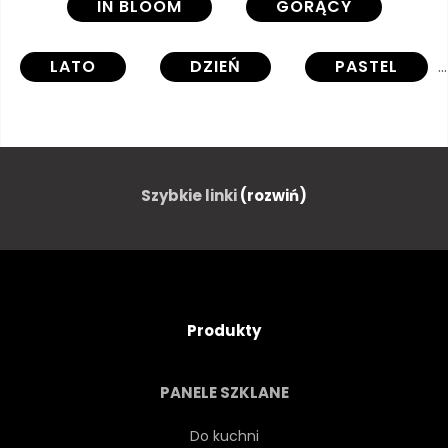
IN BLOOM
GORĄCY
LATO
DZIEŃ
PASTEL
RYSUNEK
WAZON
ŚCIANA
STARY
Szybkie linki
(rozwiń)
ULICA
GRÓD
DOM
ARCHITEKTURA
GRUNGE
Produkty
FARBA
MIEJSKI
PANELE SZKLANE
BUDYNEK
SZTUKA
Do kuchni