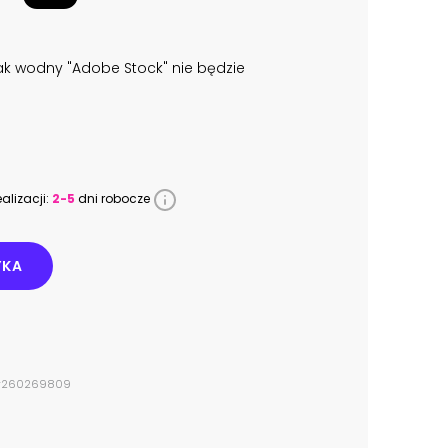
k wodny "Adobe Stock" nie będzie
alizacji:
2-5
dni robocze
YKA
o #260269809