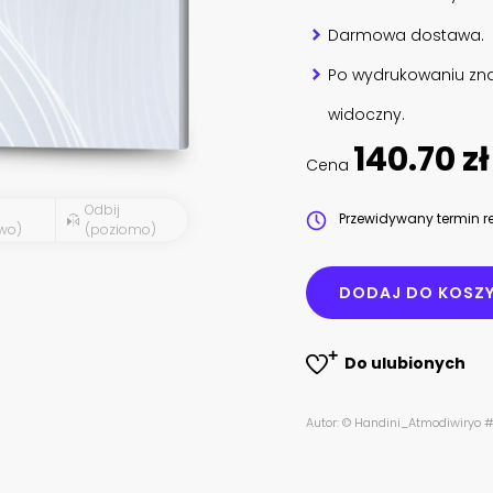
Darmowa dostawa.
Po wydrukowaniu zna
widoczny.
140.70 zł
Cena
Odbij
Przewidywany termin re
wo)
(poziomo)
DODAJ DO KOSZ
Do ulubionych
Autor: © Handini_Atmodiwiry