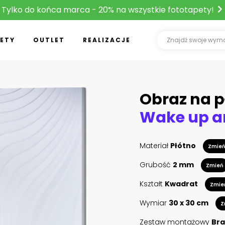
Tylko do końca marca - 20% na wszystkie fototapety!
ETY
OUTLET
REALIZACJE
Obraz na p
Materiał
Płótno
Zmie
Grubość
2 mm
Zmień
Kształt
Kwadrat
Zmie
Wymiar
30 x 30 cm
Z
Zestaw montażowy
Bra