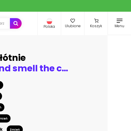
Menu
Ulubione
Koszyk
Polska
łótnie
Wake up and smell the coffee. Motivational quote.
ń
ń
mień
k
Zmień