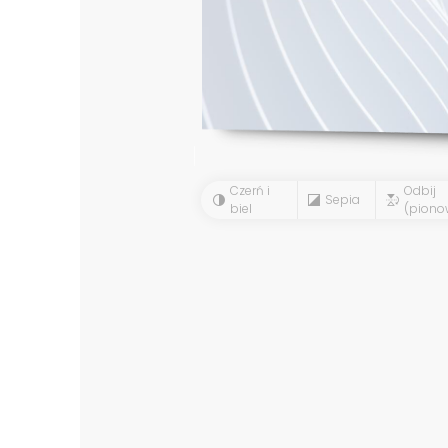
Czerń i
Odbij
Sepia
biel
(piono