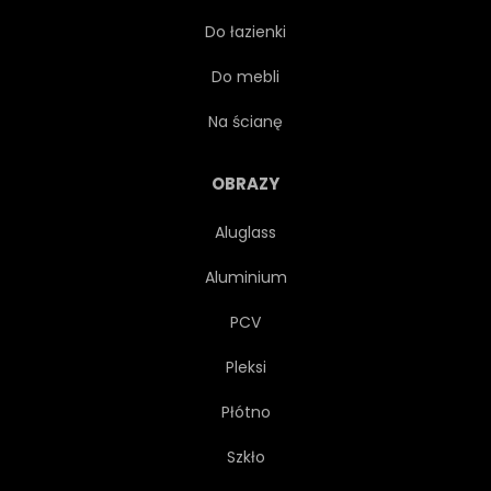
Do łazienki
KREATYWNYCH
WYSTRÓJ
Do mebli
OZDOBA
OZDOBNY
Na ścianę
PROJEKTOWAĆ
DETAL
OBRAZY
Aluglass
MODA
GRAFICZNY
Aluminium
ZIELONY
ILUSTRACJA
PCV
Pleksi
FANTAZJA
INSPIRACJA
Płótno
LINIA
MAGICZNY
Szkło