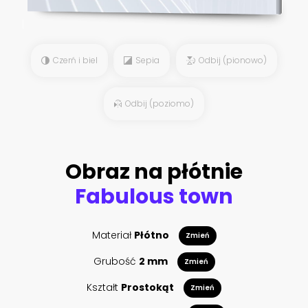
Czerń i biel
Sepia
Odbij (pionowo)
Odbij (poziomo)
Obraz na płótnie
Fabulous town
Materiał
Płótno
Zmień
Grubość
2 mm
Zmień
Kształt
Prostokąt
Zmień