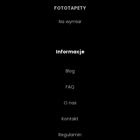
KSIĘŻYC
TAJEMNICZY
FOTOTAPETY
MISTYCZNE
FARBA
Na wymiar
OBRAZ
WZÓR
Informacje
FIOLETOWY
KSZTAŁT
Blog
SYLWETKA
STRUKTURA
FAQ
STYL
NIEREALNE
O nas
TECHNIKA
ZAKRĘTAS
Kontakt
WIBRUJĄCY
ŻYWY
Regulamin