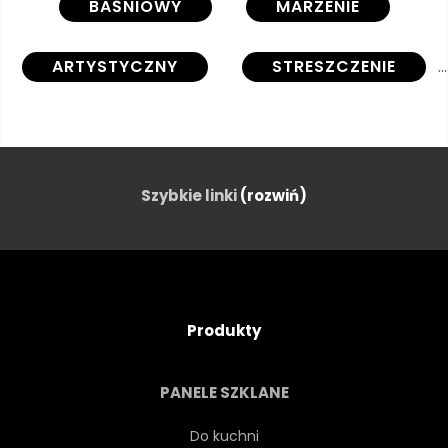
BAŚNIOWY
MARZENIE
ARTYSTYCZNY
STRESZCZENIE
ABSTRAKCJA
AKRYL
GRAFIKA
TŁO
Szybkie linki
(rozwiń)
PIĘKNY
PŁÓTNIE
KOŁO
KOLOROWY
Produkty
KOMPOZYTOWYCH
PANELE SZKLANE
KOMPOZYCJA
STWORZENIE
Do kuchni