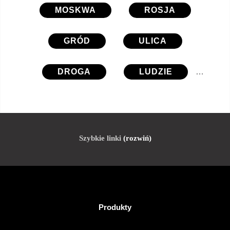
MOSKWA
ROSJA
GRÓD
ULICA
DROGA
LUDZIE
MĘŻCZYZNA
KOBIECE
PIESZYCH
POJAZD
Szybkie linki
(rozwiń)
SAMOCHÓD
SAMOCHODÓW
PRZEWÓZ
ARCHITEKTURA
Produkty
PEJZAŻ
EUROPA