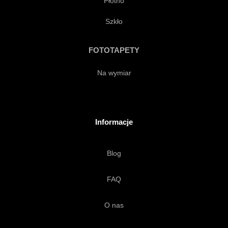
Płótno
GRAWEROWANIE
Szkło
DRZEWORYT
CIĄGNIONE
FOTOTAPETY
Na wymiar
GRAFICZNY
DŁUGOPIS
LINIA
ATRAMENT
Informacje
AKWAFORTA
KREDKA
Blog
PROJEKTOWAĆ
FAQ
O nas