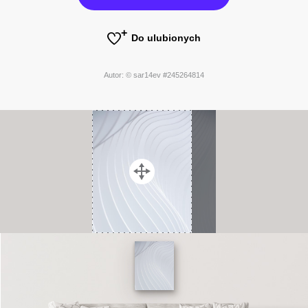
Do ulubionych
Autor: © sar14ev #245264814