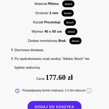
Materiał
Płótno
Zmień
Grubość
2 mm
Zmień
Kształt
Prostokąt
Zmień
Wymiar
40 x 50 cm
Zmień
Zestaw montażowy
Brak
Zmień
Darmowa dostawa.
Po wydrukowaniu znak wodny "Adobe Stock" nie
będzie widoczny.
177.60 zł
Cena
Przewidywany termin realizacji:
2-5
dni robocze
DODAJ DO KOSZYKA