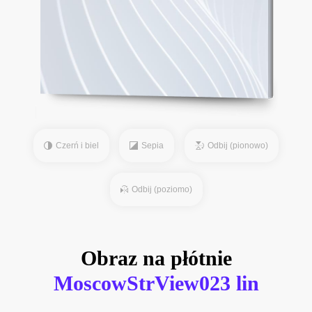
Czerń i biel
Sepia
Odbij (pionowo)
Odbij (poziomo)
Obraz na płótnie
MoscowStrView023 lin