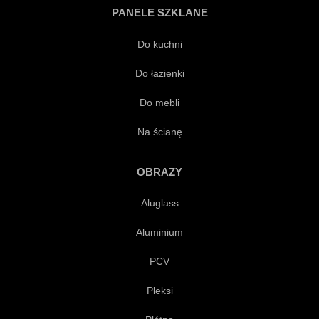
PANELE SZKLANE
WESOŁY
PODRÓŻ
Do kuchni
Do łazienki
MIASTO
KRAJOBRAZ MIASTA
Do mebli
BUDYNEK
MIEJSKI
Na ścianę
ROSYJSKI
SZKIC
OBRAZY
Aluglass
CZARNY
BIAŁY
Aluminium
VINTAGE
RETRO
PCV
Pleksi
SYLWETKA
ZARYS