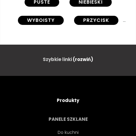
PUSTE
NIEBIESKI
WYBOISTY
PRZYCISK
BLISKO
ZBLIŻENIE
ZBLIŻENIE
KOLOR
Szybkie linki
(rozwiń)
WSPÓŁCZESNY
WYSTRÓJ
OZDOBA
PROJEKTOWAĆ
Produkty
DIAGONALNEJ
TKANINA
PANELE SZKLANE
MEBLE
SZARY
Do kuchni