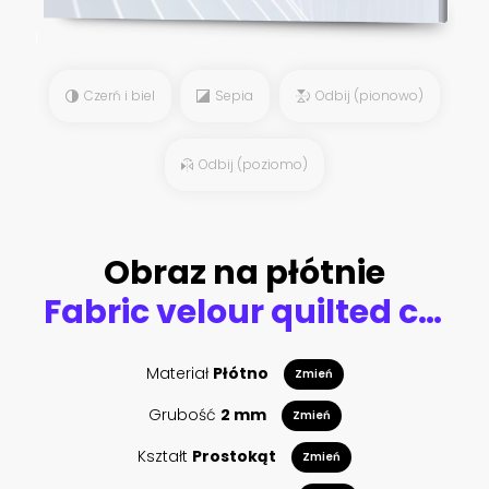
Czerń i biel
Sepia
Odbij (pionowo)
Odbij (poziomo)
Obraz na płótnie
Fabric velour quilted close-up. Quilted surface upholstery
Materiał
Płótno
Zmień
Grubość
2 mm
Zmień
Kształt
Prostokąt
Zmień