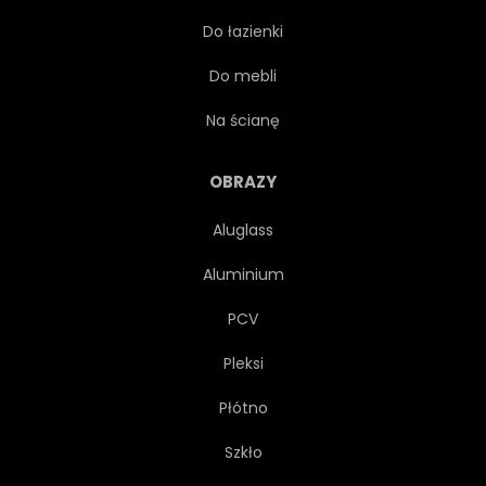
Do łazienki
WNĘTRZA
MAKRO
Do mebli
MATERIAŁ
KWIECISTY
Na ścianę
WZÓR
PIKOWANA
OBRAZY
Aluglass
RETRO
STYL
Aluminium
STYLOWY
POWIERZCHNIA
PCV
Pleksi
WŁÓKIENNICZYCH
TEKSTURA
Płótno
MODNY
W GÓRĘ
Szkło