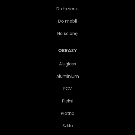
Do łazienki
CZCIONKI
GRAFICZNY
Do mebli
PISMA
ODRĘCZNY
Na ścianę
NAPIS
LIST
OBRAZY
Aluglass
LITEROWANIE
MOTYWACJA
Aluminium
PAPIER
FRAZA
PCV
Pleksi
PLAKAT
KULAS
Płótno
SKRYPT
ZNAK
NIEBO
Szkło