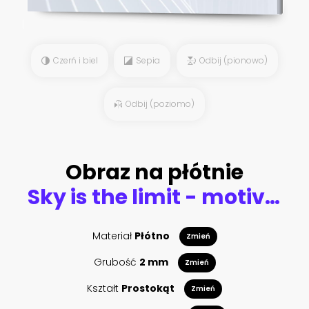
Czerń i biel
Sepia
Odbij (pionowo)
Odbij (poziomo)
Obraz na płótnie
Sky is the limit - motivational inscription in blue with white clouds
Materiał
Płótno
Zmień
Grubość
2 mm
Zmień
Kształt
Prostokąt
Zmień