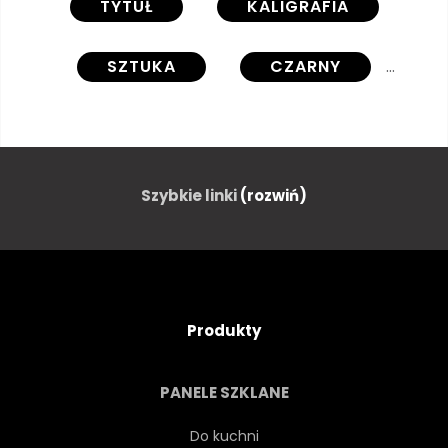
TYTUŁ
KALIGRAFIA
SZTUKA
CZARNY
NIEBIESKI
KALIGRAFICZNY
KARTA
CHMURA
Szybkie linki
(rozwiń)
KONCEPCJA
KONTUR
OZDOBA
OZDOBNY
Produkty
PROJEKTOWAĆ
CIĄGNIONE
PANELE SZKLANE
ELEMENT
PROSPEROWAĆ
Do kuchni