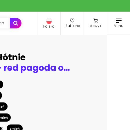
Menu
Ulubione
Koszyk
Polska
łótnie
Shiobzhai - red pagoda on Fengdu Ghost Island, China
ń
ień
mień
k
Zmień