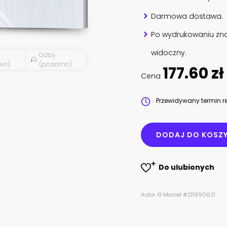
Darmowa dostawa.
Po wydrukowaniu zna
widoczny.
Odbij
wo)
(poziomo)
177.60 zł
Cena
Przewidywany termin re
DODAJ DO KOSZ
Do ulubionych
Autor: © Marcel #211990621