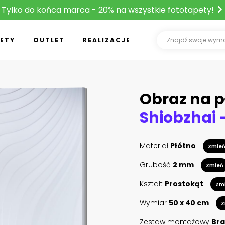
Tylko do końca marca - 20% na wszystkie fototapety!
ETY
OUTLET
REALIZACJE
Obraz na p
Materiał
Płótno
Zmie
Grubość
2 mm
Zmień
Kształt
Prostokąt
Zm
Wymiar
50 x 40 cm
Z
Zestaw montażowy
Bra