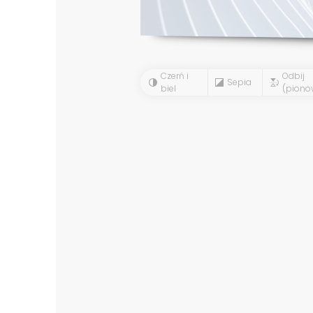
Czerń i
Odbij
Sepia
biel
(piono