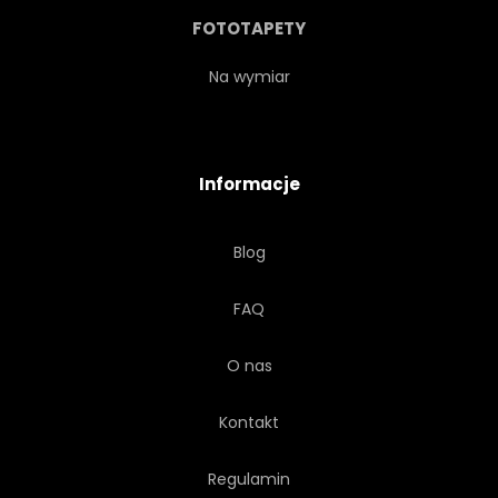
WNĘTRZE
PATIO
FOTOTAPETY
KOMPOZYTOWYCH
Na wymiar
TWARDEGO
OSZALOWAĆ
Informacje
TARAS
PLASTIK
Blog
BOARDWALK
ŚCIANA
FAQ
PODŁOGOWYCH
O nas
Kontakt
Regulamin