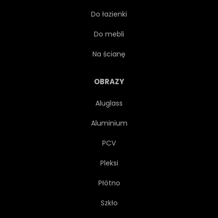
Do łazienki
GRAFICZNY
TŁO
Do mebli
OKŁADKA
WNĘTRZA
Na ścianę
WYSTRÓJ
WZÓR
OBRAZY
Aluglass
POWIERZCHNIA
DACHÓWKA
Aluminium
OBEJMUJĄCYCH
PCV
Pleksi
PROJEKTOWAĆ
TAPETA
Płótno
LAMINAT
OBOK BASENU
Szkło