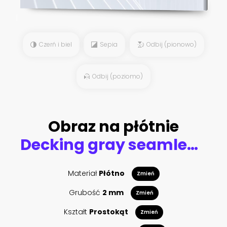
Czerń i biel
Sepia
Odbij (pionowo)
Odbij (poziomo)
Obraz na płótnie
Decking gray seamless texture, bump, displace, reflect and glossiness.
Materiał
Płótno
Zmień
Grubość
2 mm
Zmień
Kształt
Prostokąt
Zmień