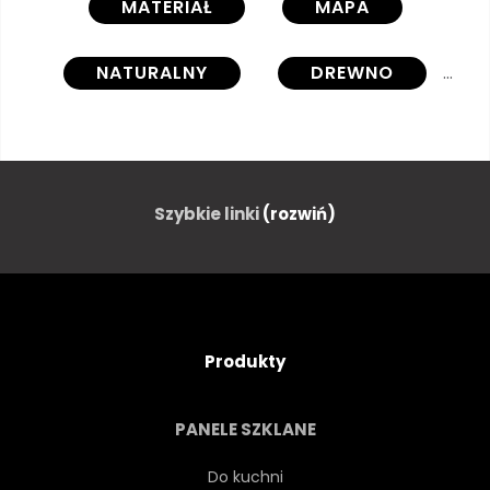
MATERIAŁ
MAPA
NATURALNY
DREWNO
DREWNO
TALIA
PIĘTRO
GUZ
Szybkie linki
(rozwiń)
ODZWIERCIEDLAJĄ
SZARY
SZARY
CZARNO-BIAŁY
Produkty
MONOCHROMATYCZNE
PANELE SZKLANE
LAMINOWANY
BAR
Do kuchni