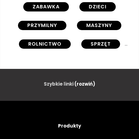
ZABAWKA
DZIECI
PRZYMILNY
MASZYNY
ROLNICTWO
SPRZĘT
TIRY
TRAKTOR
PRZEMYSŁOWY
PRZEWÓZ
Szybkie linki
(rozwiń)
ZWIERZĘ
KRÓLIK
SAMOCHÓD
MARCHEW
Produkty
NIEŚĆ
FURA