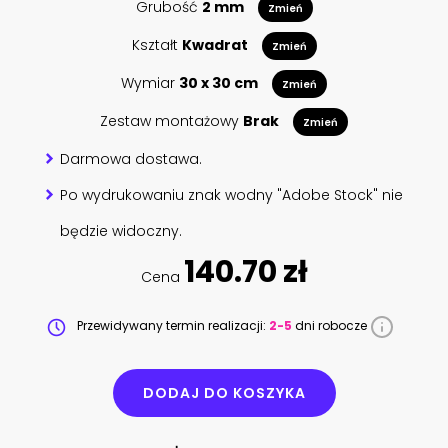
Grubość
2 mm
Zmień
Kształt
Kwadrat
Zmień
Wymiar
30 x 30 cm
Zmień
Zestaw montażowy
Brak
Zmień
Darmowa dostawa.
Po wydrukowaniu znak wodny "Adobe Stock" nie
będzie widoczny.
140.70 zł
Cena
Przewidywany termin realizacji:
2-5
dni robocze
DODAJ DO KOSZYKA