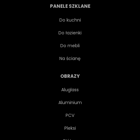
PANELE SZKLANE
KRESKÓWKA
CHARAKTER
Do kuchni
Do łazienki
CLIPARTÓW
KOMIKS
Do mebli
ŁADNY
PROJEKTOWAĆ
Na ścianę
RYSOWAĆ
PRZEJAZD
OBRAZY
Aluglass
ZAGRODA
ROLNIK
Aluminium
PUPIL
POLE
PCV
Pleksi
JEDZENIE
ZABAWA