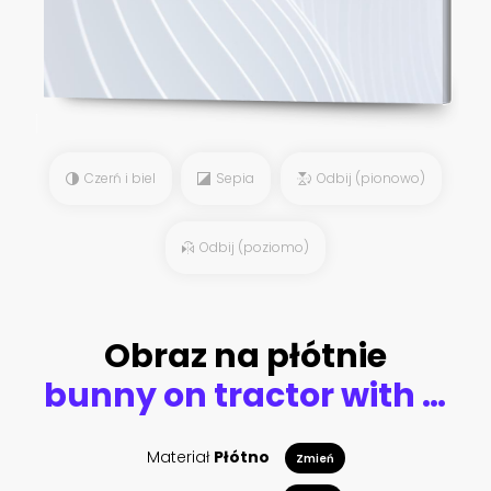
Czerń i biel
Sepia
Odbij (pionowo)
Odbij (poziomo)
Obraz na płótnie
bunny on tractor with lot of carrots, vector cartoon illustration
Materiał
Płótno
Zmień