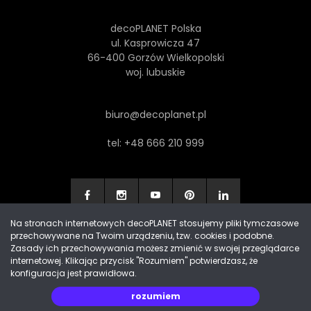
decoPLANET Polska
ul. Kasprowicza 47
66-400 Gorzów Wielkopolski
woj. lubuskie
biuro@decoplanet.pl
tel:
+48 666 210 999
Na stronach internetowych decoPLANET stosujemy pliki tymczasowe
przechowywane na Twoim urządzeniu, tzw. cookies i podobne.
Made with
by Progres Media & decoPLANET
Zasady ich przechowywania możesz zmienić w swojej przeglądarce
internetowej. Klikając przycisk "Rozumiem" potwierdzasz, że
konfiguracja jest prawidłowa.
rozumiem