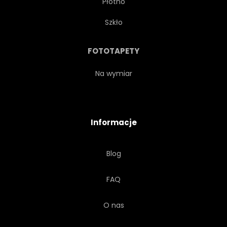
Płótno
ZABAWNY
OGRÓD
Szkło
GRAFICZNY
TRAWA
FOTOTAPETY
SZCZĘŚLIWY
ŻNIWA
Na wymiar
ILUSTRACJA
DZIECI
Informacje
MASZYNA
ZWIERZĘ
Blog
KRÓLIK
PRZEJAŻDŻKA
FAQ
UŚMIECH
KOSZULKA
O nas
TRANSPORT
WEKTOR