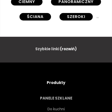
CIEMNY
PANORAMICZNY
ŚCIANA
SZEROKI
TAPETA
GRUNGE
STARODAWNY
POZIOMY
Szybkie linki
(rozwiń)
STARY
SZARY
VINTAGE
WZÓR
Produkty
SZORSTKI
ARCHITEKTURA
PANELE SZKLANE
BLOK
RETRO
KAMIEŃ
Do kuchni