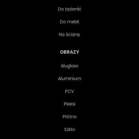
Do łazienki
STRUKTURA
POWIERZCHNIA
Do mebli
TEKSTURA
CHŁODNY
Na ścianę
WNĘTRZA
MURARSTWO
OBRAZY
Aluglass
ULICA
GRANGE
Aluminium
ZAKŁOPOTANY
STRESZCZENIE
PCV
Pleksi
WYBLAKŁY
Płótno
Szkło