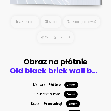
Czerń i biel
Sepia
Odbij (pionowo)
Odbij (poziomo)
Obraz na płótnie
Old black brick wall background.
Materiał
Płótno
Zmień
Grubość
2 mm
Zmień
Kształt
Prostokąt
Zmień