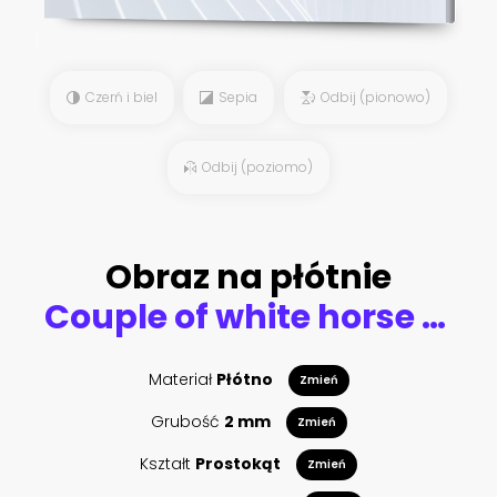
Czerń i biel
Sepia
Odbij (pionowo)
Odbij (poziomo)
Obraz na płótnie
Couple of white horse on white background
Materiał
Płótno
Zmień
Grubość
2 mm
Zmień
Kształt
Prostokąt
Zmień