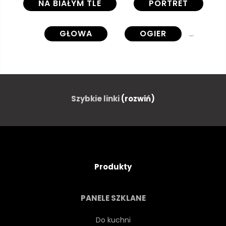
NA BIAŁYM TLE
PORTRET
GŁOWA
OGIER
ARABIAN
PIĘKNY
KOŃ
ZWIERZĘ
Szybkie linki
(rozwiń)
WYSOKI
KLAWISZ
KONI
URODA
1
Produkty
KONNY
DZIKI
PANELE SZKLANE
ARABSKI
KARTA
Do kuchni