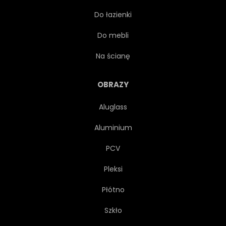
Do łazienki
MIEJSCE
CIEKAWE
Do mebli
TŁO
NA ZEWNĄTRZ
Na ścianę
KRAJOWEGO
CZYSTA RASA
OBRAZY
Aluglass
RASOWY
WAŁACH
Aluminium
SZARY
ZACHODNICH
PCV
Pleksi
SSAK
SZARY
PUSTY
Płótno
IZOLACJA
SZYJA
Szkło