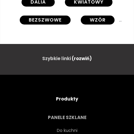
DALIA
KWIATOWY
BEZSZWOWE
WZÓR
TŁO
WEKTOR
STRESZCZENIE
LATO
Szybkie linki
(rozwiń)
SPRĘŻYNA
TAPETA
FARBA
KWITNĄCY
Produkty
PĄK
LIŚĆ
NATURA
PANELE SZKLANE
WYSTRÓJ
OZDOBNY
Do kuchni