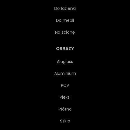
Do łazienki
PROJEKTOWAĆ
TEKSTURA
Do mebli
DRUKUJ
SCRAPBOOKING
Na ścianę
TKANINA
POCZTÓWKA
OBRAZY
Aluglass
GRAFICZNY
OZDOBA
Aluminium
ILUSTRACJA
ORNAMENT
PCV
Pleksi
WESELE
ROŚLINA
Płótno
OGRÓD
Szkło