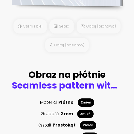
Czerń i biel
Sepia
Odbij (pionowo)
Odbij (poziomo)
Obraz na płótnie
Seamless pattern with hand drawn dahlia flowers.
Materiał
Płótno
Zmień
Grubość
2 mm
Zmień
Kształt
Prostokąt
Zmień