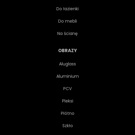
Do łazienki
DYMIĆ
MGŁA
Do mebli
OSZUSTWA
GAZ
Na ścianę
NIEBEZPIECZNE
DO
OBRAZY
Aluglass
ZDROWIE
PRZEMYSŁ
Aluminium
PIENIĄDZE
AZOT
PCV
Pleksi
ZANIECZYSZCZEŃ
POTĘGA
Płótno
RDZA
SKANDAL
DYM
Szkło