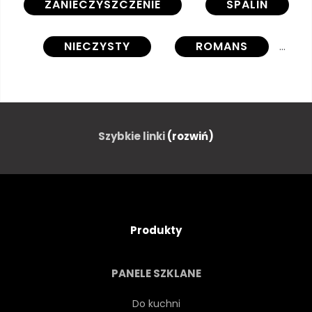
ZANIECZYSZCZENIE
SPALIN
NIECZYSTY
ROMANS
SAMOCHÓD
KLIMAT
KOMPENSACJA
Szybkie linki
(rozwiń)
NIEBEZPIECZEŃSTWO
PALIWA
DWUTLENEK
ENERGIA
Produkty
SILNIK
ŚRODOWISKO
PANELE SZKLANE
ŚRODOWISKOWY
OCHRONY
Do kuchni