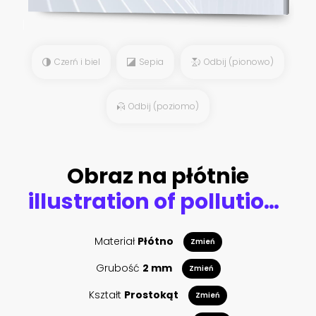
Czerń i biel
Sepia
Odbij (pionowo)
Odbij (poziomo)
Obraz na płótnie
illustration of pollution by exhaust gases the car releases a lot of smoke 3d render
Materiał
Płótno
Zmień
Grubość
2 mm
Zmień
Kształt
Prostokąt
Zmień