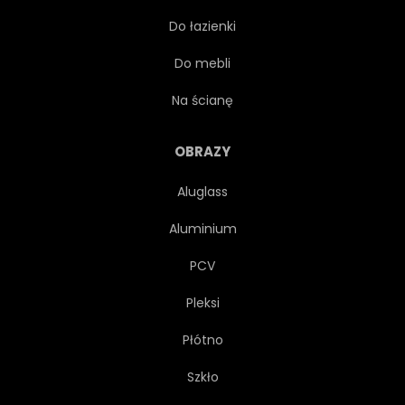
Do łazienki
SZCZĘŚCIE
DOM
Do mebli
INSPIRACJA
ETYKIETA
Na ścianę
ŻYCIE
MOTYWACJA
OBRAZY
Aluglass
MUFFINKA
FARBA
Aluminium
PIERÓG
KOSZTORYS
PCV
Pleksi
KNAJPA
MAKSYMA
Płótno
SZKIC
TEKST
TYP
Szkło