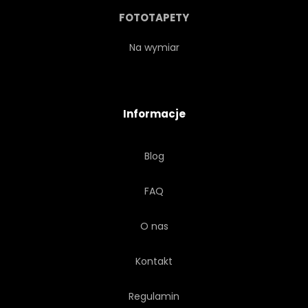
CIASTKO
SZCZĘŚLIWY
FOTOTAPETY
NAKLEJKI
SKLEP
Na wymiar
BABECZKA
CIASTKO
Informacje
MENU
MĄKA
Blog
ZAPACH
TŁOK
FAQ
NARZĘDZIE
AKWARELA
O nas
URZĄDZENIA
AKCESORIA
Kontakt
SŁODKI
KUCHARZ
Regulamin