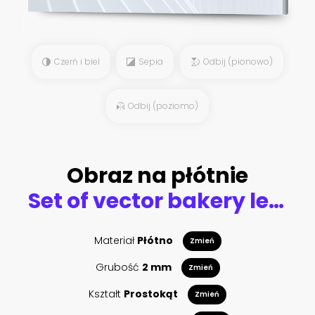
Czerń i biel
Sepia
Odbij (pionowo)
Odbij (poziomo)
Obraz na płótnie
Set of vector bakery lettering posters, greeting cards, decoration, prints. Hand drawn typography design elements. Handwritten lettering. Modern ink brush calligraphy.
Materiał
Płótno
Zmień
Grubość
2 mm
Zmień
Kształt
Prostokąt
Zmień