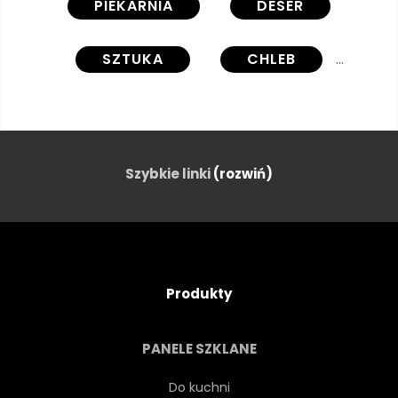
PIEKARNIA
DESER
SZTUKA
CHLEB
CZCIONKI
JEDZENIE
RUDYMENT
KAWIARNIA
Szybkie linki
(rozwiń)
KONCEPCJA
CIASTECZKO
GOTOWANIE
KULINARNE
Produkty
CIASTO
GODŁO
PANELE SZKLANE
UCZUCIE
ODRĘCZNY
Do kuchni