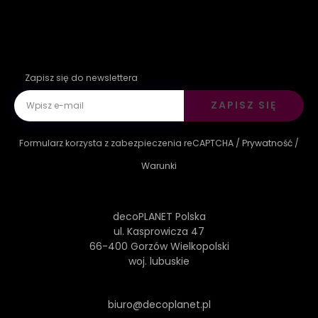
Zapisz się do newslettera
ZAPISZ SIĘ
Formularz korzysta z zabezpieczenia reCAPTCHA /
Prywatność
/
Warunki
decoPLANET Polska
ul. Kasprowicza 47
66-400 Gorzów Wielkopolski
woj. lubuskie
biuro@decoplanet.pl