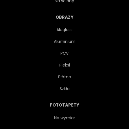
Na ścianę
VINTAGE
WODA
OBRAZY
Aluglass
KALIGRAFICZNY
OZDOBA
Aluminium
PROJEKTOWAĆ
RYSUNEK
PCV
Pleksi
GRAFICZNY
ILUSTRACJA
Płótno
OBRAZ
NATURA
Szkło
SZKIC
ZAPASY
FOTOTAPETY
WSCHODY
SZABLON
Na wymiar