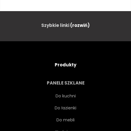
WZGÓRZE
SZTUKA
CHINY
TRADYCJA
Szybkie linki
(rozwiń)
WEKTOR
ATRAMENT
TŁO
JAPONIA
AZJA
Produkty
STYL
KALIGRAFIA
PANELE SZKLANE
FARBA
AZJATYCKI
Do kuchni
Do łazienki
JĘZIORO
SŁOŃCE
Do mebli
SUNDOWN
ARTYSTYCZNY