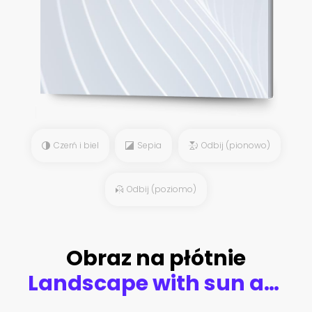
Czerń i biel
Sepia
Odbij (pionowo)
Odbij (poziomo)
Obraz na płótnie
Landscape with sun and storks