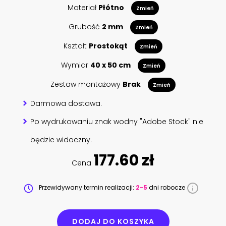
Materiał
Płótno
Zmień
Grubość
2 mm
Zmień
Kształt
Prostokąt
Zmień
Wymiar
40 x 50 cm
Zmień
Zestaw montażowy
Brak
Zmień
Darmowa dostawa.
Po wydrukowaniu znak wodny "Adobe Stock" nie
będzie widoczny.
177.60 zł
Cena
Przewidywany termin realizacji:
2-5
dni robocze
DODAJ DO KOSZYKA