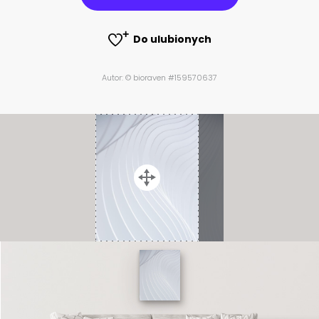
Do ulubionych
Autor: © bioraven #159570637