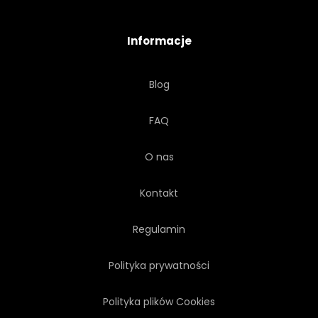
TRADYCYJNYCH
TAPETA
Informacje
TRANSPARENT
CIĄGNIONE
Blog
WSCHÓD
ZDROWIE
FAQ
ZAMONTOWAĆ
GÓRA
O nas
Kontakt
Regulamin
Polityka prywatności
Polityka plików Cookies