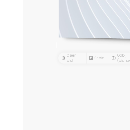
Czerń i
Odbij
Sepia
biel
(piono