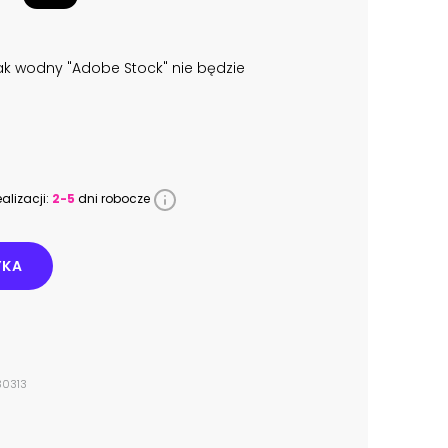
k wodny "Adobe Stock" nie będzie
alizacji:
2-5
dni robocze
YKA
30313