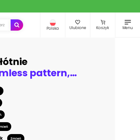
Menu
Ulubione
Koszyk
Polska
łótnie
Vector seamless pattern, graphic illustration
ń
ń
mień
k
Zmień