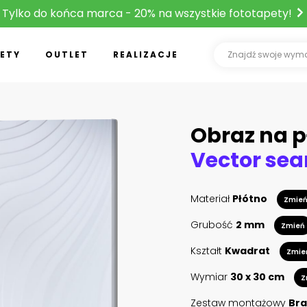
Tylko do końca marca - 20% na wszystkie fototapety!
ETY
OUTLET
REALIZACJE
Obraz na p
Materiał
Płótno
Zmie
Grubość
2 mm
Zmień
Kształt
Kwadrat
Zmie
Wymiar
30 x 30 cm
Z
Zestaw montażowy
Bra