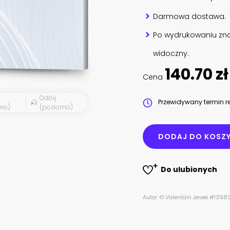
Darmowa dostawa.
Po wydrukowaniu zna
widoczny.
140.70 zł
Cena
Odbij
Przewidywany termin re
wo)
(poziomo)
DODAJ DO KOSZ
Do ulubionych
Autor: © Valentain Jevee #1398