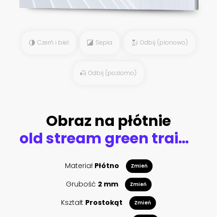
Czerń i biel
Sepia
Odbij (pionowo)
Odbij (poziomo)
Obraz na płótnie
old stream green train that runs through the countryside
Materiał
Płótno
Zmień
Grubość
2 mm
Zmień
Kształt
Prostokąt
Zmień