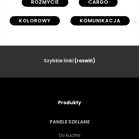
ROZMYCIE
CARGO
KOLOROWY
KOMUNIKACJA
DO PRACY
KONCEPCJA
ELEKTRYCZNY
Szybkie linki
(rozwiń)
ELEKTRYCZNOŚĆ
ENERGIA
SZYBKI
LAS
ZIELONY
Produkty
WYSOKI
PRZEMYSŁOWY
PANELE SZKLANE
PRZEMYSŁ
TRASA
Do kuchni