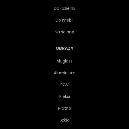
Do łazienki
PODRÓŻ
LOKOMOTYWA
Do mebli
RUCH
RUCH
RUCH
Na ścianę
PASAŻER
ŚCIEŻKA
OBRAZY
Aluglass
PERSPEKTYWA
MOCNY
Aluminium
SZYNA
KOLEJOWE
PCV
Pleksi
KOLEJOWYCH
PRÓG RZECZNY
Płótno
SZLAK
WYSYŁKA
Szkło