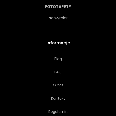
WYSYŁKA
NIEBO
FOTOTAPETY
PRĘDKOŚĆ
LATO
Na wymiar
TOURISMUS
TOROWISKO
Informacje
RUCHU
POCIĄG
Blog
PRZEWÓZ
TRANSPORT
FAQ
PODRÓŻ
WYCIECZKA
O nas
SKRĘT
SPOSÓB
Kontakt
DREWNO
Regulamin